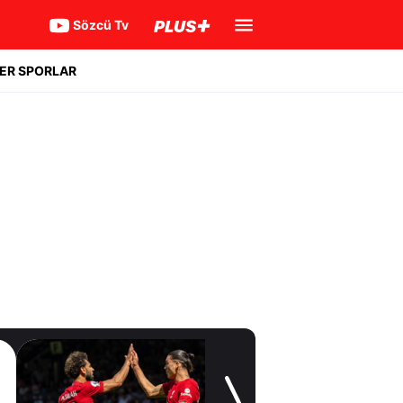
Sözcü Tv
ER SPORLAR
Transfer Günlüğü
Salah devreye
girdi,