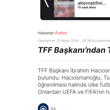
alternatifini
15 saat önce
Arsenal'de buldu
Haberler
-
Futbol
Yayınlanma :
13 Mayıs 2026 - 08:18
Güncellenme
TFF Başkanı’ndan T
TFF Başkanı İbrahim Hacıosma
bulundu. Hacıosmanoğlu, Tür
öğrenilmesi halinde ülke futb
Onlardan UEFA ve FIFA'nın habe
AA