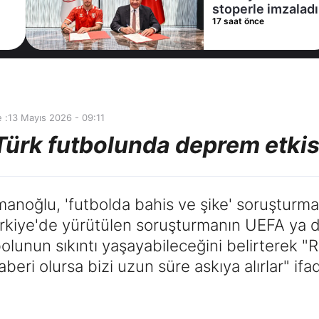
stoperle imzaladı
17 saat önce
 :
13 Mayıs 2026 - 09:11
ürk futbolunda deprem etkis
noğlu, 'futbolda bahis ve şike' soruşturmala
kiye'de yürütülen soruşturmanın UEFA ya d
olunun sıkıntı yaşayabileceğini belirterek "R
ri olursa bizi uzun süre askıya alırlar" ifad