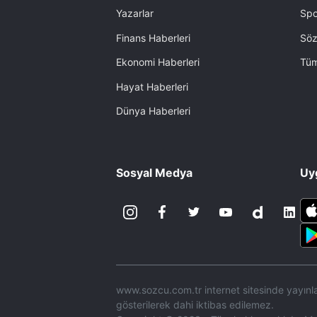
Yazarlar
Spo
Finans Haberleri
Söz
Ekonomi Haberleri
Tüm
Hayat Haberleri
Dünya Haberleri
Sosyal Medya
Uy
www.sozcu.com.tr internet sitesinde yayınlan
gösterilerek dahi iktibas edilemez.