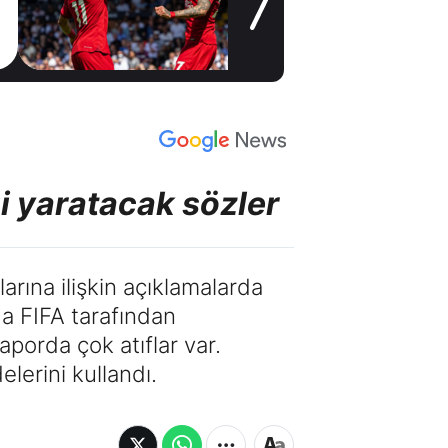
Trabzonspor bir
1 gün önce
yıldızı daha bitirdi
i yaratacak sözler
rına ilişkin açıklamalarda
a FIFA tarafından
aporda çok atıflar var.
elerini kullandı.