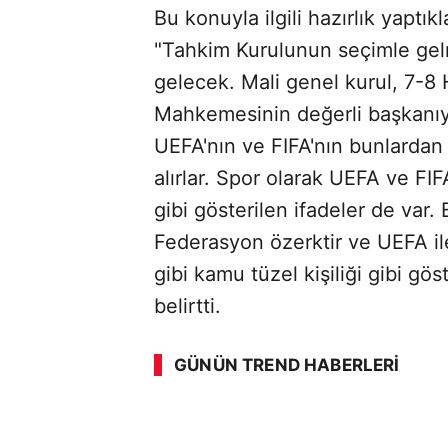
Bu konuyla ilgili hazırlık yaptı
"Tahkim Kurulunun seçimle gel
gelecek. Mali genel kurul, 7-8
Mahkemesinin değerli başkanıyl
UEFA'nın ve FIFA'nın bunlardan 
alırlar. Spor olarak UEFA ve FI
gibi gösterilen ifadeler de var. 
Federasyon özerktir ve UEFA ile
gibi kamu tüzel kişiliği gibi gö
ABERİ OKU
➜
belirtti.
GÜNÜN TREND HABERLERI
00:02
/ 02:14