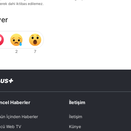
lerek dahi iktibas edilemez.
ver
ncel Haberler
İletişim
ün İçinden Haberler
İletişim
cü Web TV
Künye