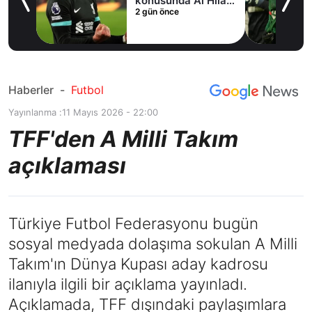
fer
konusunda Al Hilal
2 gün önce
ile anlaştı! Adım
adım Nunez
Haberler
-
Futbol
Yayınlanma :
11 Mayıs 2026 - 22:00
TFF'den A Milli Takım
açıklaması
Türkiye Futbol Federasyonu bugün
sosyal medyada dolaşıma sokulan A Milli
Takım'ın Dünya Kupası aday kadrosu
ilanıyla ilgili bir açıklama yayınladı.
Açıklamada, TFF dışındaki paylaşımlara