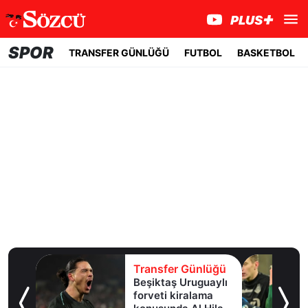
SPOR
TRANSFER GÜNLÜĞÜ
FUTBOL
BASKETBOL
lüğü
Transfer Günlüğü
e
Beşiktaş Uruguaylı
forveti kiralama