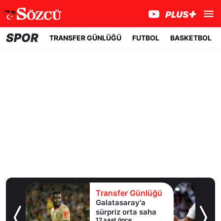
SPOR
TRANSFER GÜNLÜĞÜ
FUTBOL
BASKETBOL
lüğü
Transfer Günlüğü
'un
Galatasaray'a
li
sürpriz orta saha
12 saat önce