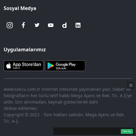
Sosyal Medya
Uygulamalarımız
www.sozcu.com.tr internet sitesinde yayınlanan yazı, haber ve
fotoğrafların her türlü telif hakkı Mega Ajans ve Rek. Tic. A.Ş'ye
aittir. İzin alınmadan, kaynak gösterilerek dahi
iktibas edilemez.
Copyright © 2023 - Tüm hakları saklıdır. Mega Ajans ve Rek.
Tic. A.Ş.
360p
Loaded
:
Sesi
9.92%
Aç
Sesi Aç