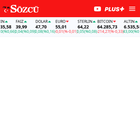
FAİZ
DOLAR
EURO
STERLIN
BITCOIN
ALTIN
5,58
39,99
47,70
55,01
64,22
64.285,73
6.535,58
%0,66)
0,04
(%0,09)
0,08
(%0,16)
-0,01
(%-0,01)
0,05
(%0,08)
-214,27
(%-0,33)
43,00
(%0,66