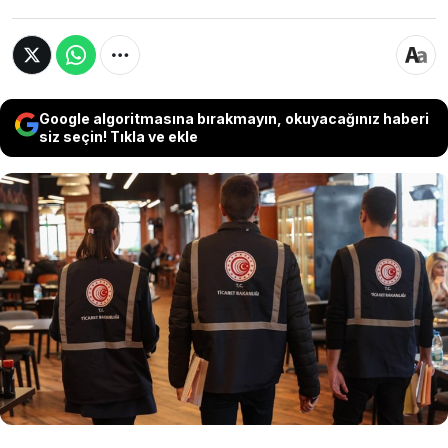
Google algoritmasına bırakmayın, okuyacağınız haberi
siz seçin! Tıkla ve ekle
Ticaret Bakanlığı, yaklaşan Kurban Bayramı
öncesinde piyasa denetimlerinin artırıldığını
belirterek, Haksız Fiyat Değerlendirme
Kurulunca 2026 yılı içerisinde 1258 işletmeye
fahiş fiyat artışı nedeniyle 389,4 milyon lira idari
para cezası uygulandığını bildirdi.