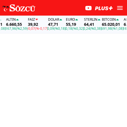
ALTIN
FAİZ
DOLAR
EURO
STERLIN
BITCOIN
ALT
6.660,55
39,92
47,71
55,19
64,41
65.020,01
6.6
8)
167,96
(%2,59)
-0,07
(%-0,17)
0,09
(%0,18)
0,18
(%0,32)
0,24
(%0,38)
691,98
(%1,08)
167,