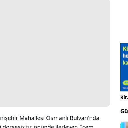
Kir
Gü
enişehir Mahallesi Osmanlı Bulvarı'nda
dorsesiz tır, önünde ilerleyen Ecem