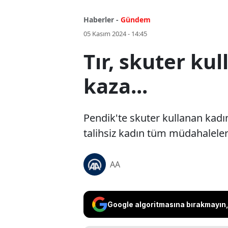
Haberler -
Gündem
05 Kasım 2024 - 14:45
Tır, skuter ku
kaza...
Pendik'te skuter kullanan kadın
talihsiz kadın tüm müdahalele
AA
Google algoritmasına bırakmayın, 