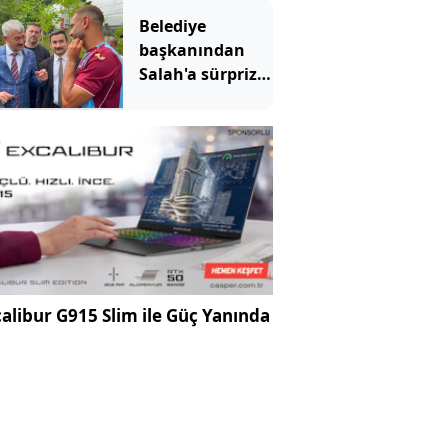
emsal olacak
Belediye
karar
başkanından
Salah'a sürpriz
çağrı: Buradan
arsa al
alibur G915 Slim ile Güç Yanında