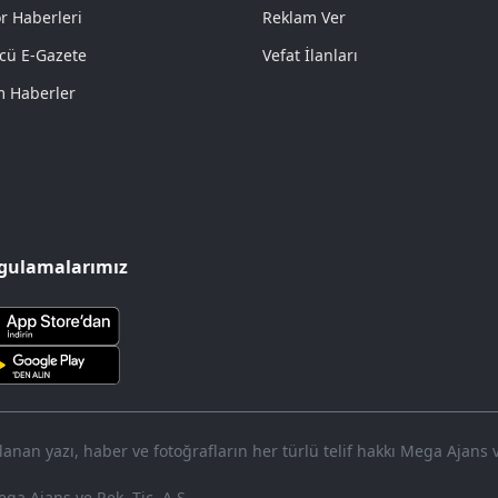
r Haberleri
Reklam Ver
cü E-Gazete
Vefat İlanları
 Haberler
gulamalarımız
nan yazı, haber ve fotoğrafların her türlü telif hakkı Mega Ajans ve 
ga Ajans ve Rek. Tic. A.Ş.