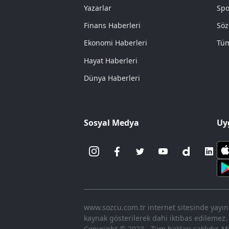
Yazarlar
Spo
Finans Haberleri
Söz
Ekonomi Haberleri
Tüm
Hayat Haberleri
Dünya Haberleri
Sosyal Medya
Uy
www.sozcu.com.tr internet sitesinde yayınla
kaynak gösterilerek dahi iktibas edilemez.
Copyright © 2023 - Tüm hakları saklıdır. Me