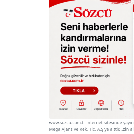
www.sozcu.com.tr internet sitesinde yayınla
Mega Ajans ve Rek. Tic. A.Ş'ye aittir. İzin