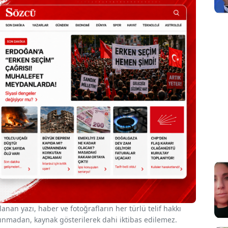
nan yazı, haber ve fotoğrafların her türlü telif hakkı
 alınmadan, kaynak gösterilerek dahi iktibas edilemez.