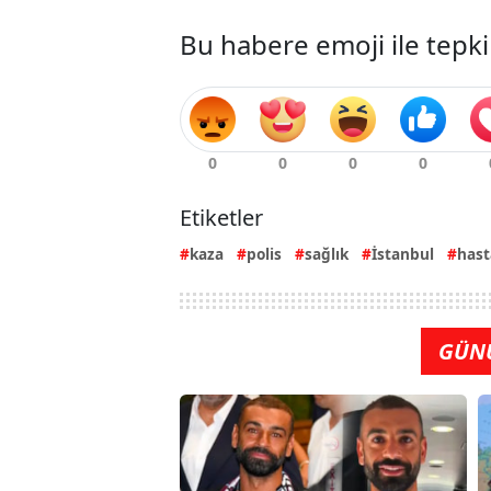
Bu habere emoji ile tepki
Etiketler
kaza
polis
sağlık
İstanbul
has
GÜN