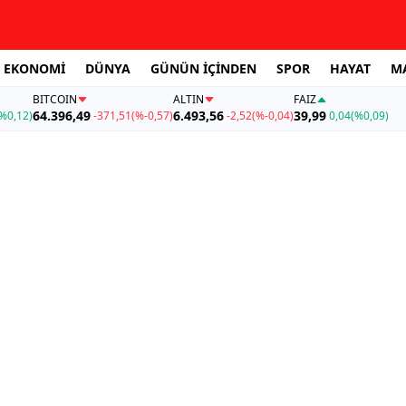
EKONOMİ
DÜNYA
GÜNÜN İÇİNDEN
SPOR
HAYAT
M
BITCOIN
ALTIN
FAİZ
64.396,49
6.493,56
39,99
%0,12)
-371,51
(%-0,57)
-2,52
(%-0,04)
0,04
(%0,09)