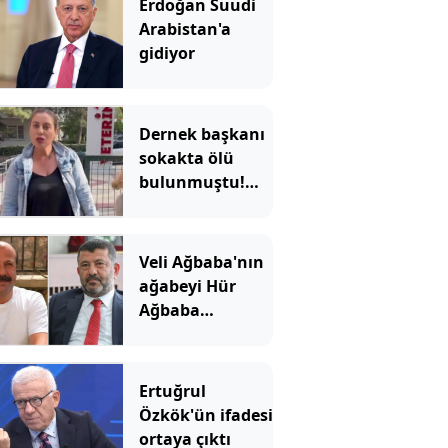
Erdoğan Suudi
Arabistan'a
gidiyor
Dernek başkanı
sokakta ölü
bulunmuştu!
Ağabeyi ve 4 kişi
tutuklandı
Veli Ağbaba'nın
ağabeyi Hür
Ağbaba
tutuklandı
Ertuğrul
Özkök'ün ifadesi
ortaya çıktı