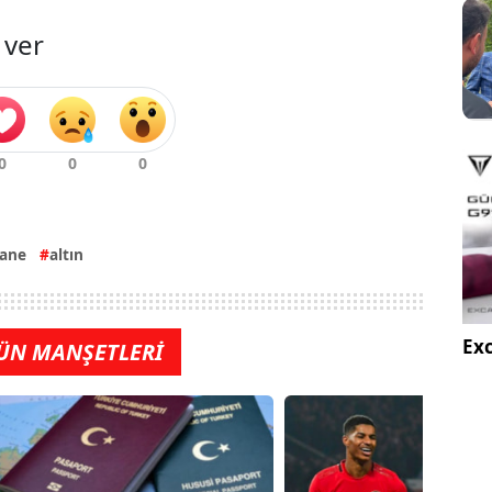
 ver
tane
altın
Exc
ÜN MANŞETLERİ