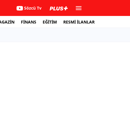
Sözcü Tv
AGAZİN
FİNANS
EĞİTİM
RESMİ İLANLAR