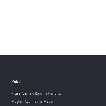
Kvkk
Kişisel Verileri Koruma Kanunu
Müşteri Aydınlatma Metni