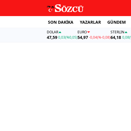
SON DAKİKA
YAZARLAR
GÜNDEM
DOLAR
EURO
STERLIN
47,59
54,97
64,18
0,03
(%0,05)
-0,04
(%-0,08)
0,08
(