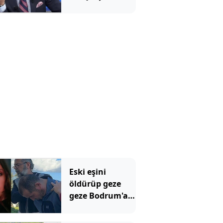
Eski eşini
öldürüp geze
geze Bodrum'a
gitmişti!
Mahkemeden