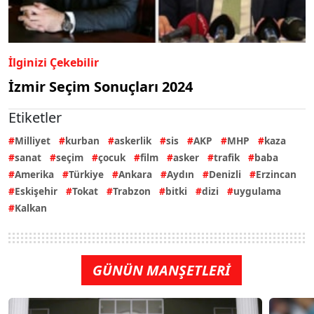
İlginizi Çekebilir
İzmir Seçim Sonuçları 2024
Etiketler
Milliyet
kurban
askerlik
sis
AKP
MHP
kaza
sanat
seçim
çocuk
film
asker
trafik
baba
Amerika
Türkiye
Ankara
Aydın
Denizli
Erzincan
Eskişehir
Tokat
Trabzon
bitki
dizi
uygulama
Kalkan
GÜNÜN MANŞETLERİ