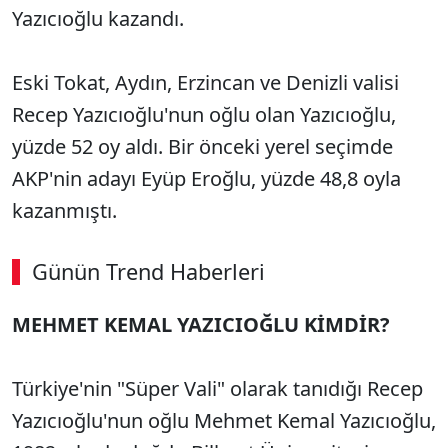
Yazıcıoğlu kazandı.
Eski Tokat, Aydın, Erzincan ve Denizli valisi
Recep Yazıcıoğlu'nun oğlu olan Yazıcıoğlu,
yüzde 52 oy aldı. Bir önceki yerel seçimde
AKP'nin adayı Eyüp Eroğlu, yüzde 48,8 oyla
kazanmıştı.
Günün Trend Haberleri
00:03
/ 08:06
MEHMET KEMAL YAZICIOĞLU KİMDİR?
Sesi Aç
Türkiye'nin "Süper Vali" olarak tanıdığı Recep
Yazıcıoğlu'nun oğlu Mehmet Kemal Yazıcıoğlu,