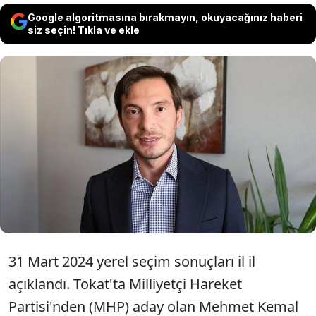
Google algoritmasına bırakmayın, okuyacağınız haberi
siz seçin! Tıkla ve ekle
31 Mart 2024 yerel seçim sonuçlarına göre,
Tokat'ta seçimi eski vali Recep
Yazıcıoğlu'nun oğlu Mehmet Kemal
Yazıcıoğlu kazandı. Yazıcıoğlu, MHP'den
aday olmuştu.
31 Mart 2024 yerel seçim sonuçları il il
açıklandı. Tokat'ta Milliyetçi Hareket
Partisi'nden (MHP) aday olan Mehmet Kemal