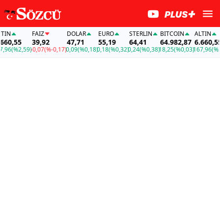
FAİZ
DOLAR
EURO
STERLIN
BITCOIN
ALTIN
,55
39,92
47,71
55,19
64,41
64.982,87
6.660,55
(%2,59)
-0,07
(%-0,17)
0,09
(%0,18)
0,18
(%0,32)
0,24
(%0,38)
18,25
(%0,03)
167,96
(%2,59)
-