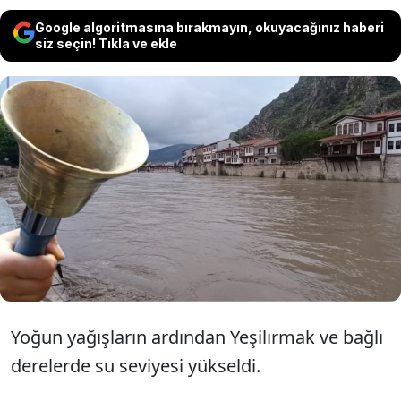
Google algoritmasına bırakmayın, okuyacağınız haberi
siz seçin! Tıkla ve ekle
Yoğun yağış alan Yeşilırmak'ta su
seviyesinin yükselmesiyle birlikte olası sel
ve taşkın riskine karşı Tokat ve Amasya'nın
bazı ilçelerinde eğitime ara verildi.
Yoğun yağışların ardından Yeşilırmak ve bağlı
derelerde su seviyesi yükseldi.