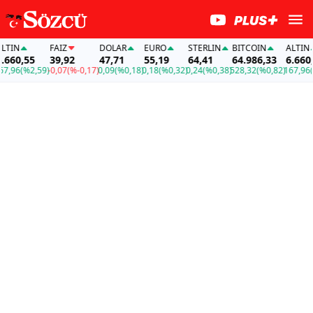
N
FAİZ
DOLAR
EURO
STERLIN
BITCOIN
ALTIN
0,55
39,92
47,71
55,19
64,41
64.986,33
6.660,55
6
(%2,59)
-0,07
(%-0,17)
0,09
(%0,18)
0,18
(%0,32)
0,24
(%0,38)
528,32
(%0,82)
167,96
(%2,