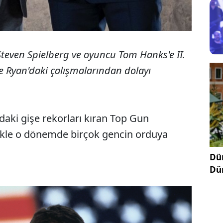
even Spielberg ve oyuncu Tom Hanks'e II.
te Ryan'daki çalışmalarından dolayı
daki gişe rekorları kıran Top Gun
likle o dönemde birçok gencin orduya
Dün
Dü