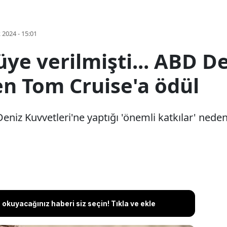
k 2024 - 15:01
üye verilmişti... ABD D
en Tom Cruise'a ödül
eniz Kuvvetleri'ne yaptığı 'önemli katkılar' ned
okuyacağınız haberi siz seçin! Tıkla ve ekle