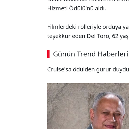
Hizmeti Ödülü'nü aldı.
Filmlerdeki rolleriyle orduya ya
teşekkür eden Del Toro, 62 yaş
ABERİ OKU
➜
Günün Trend Haberleri
00:03
/ 09:08
Cruise'sa ödülden gurur duyduğ