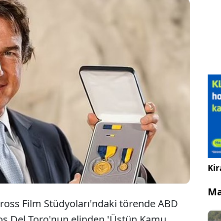
ABD'li aktör Tom Cruise, ABD Deniz Kuvvetleri'ne
yaptığı 'önemli katkılar' nedeniyle 'Üstün Kamu
Hizmeti Ödülü' aldı.
Kir
Ma
ross Film Stüdyoları'ndaki törende ABD
los Del Toro'nun elinden 'Üstün Kamu