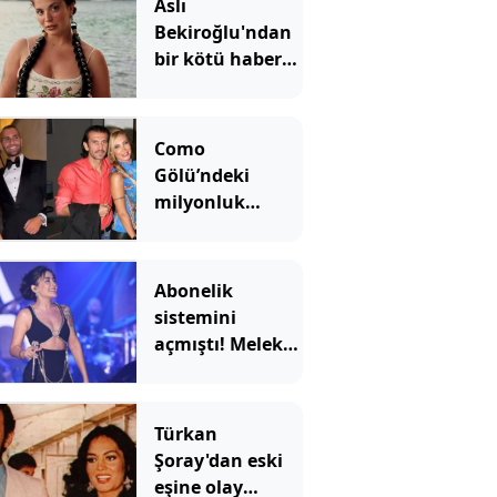
Aslı
Bekiroğlu'ndan
bir kötü haber
daha
Como
Gölü’ndeki
milyonluk
düğünün
ardından dava
şoku: Reçber
Abonelik
çiftinden Ata
sistemini
Demirağ’a
açmıştı! Melek
tahliye davası
Mosso'nun
kazancı ortaya
çıktı
Türkan
Şoray'dan eski
eşine olay