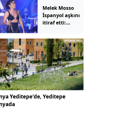
Melek Mosso
İspanyol aşkını
itiraf etti:
Nazara inandığı
için detay
vermedi
ya Yeditepe'de, Yeditepe
nyada