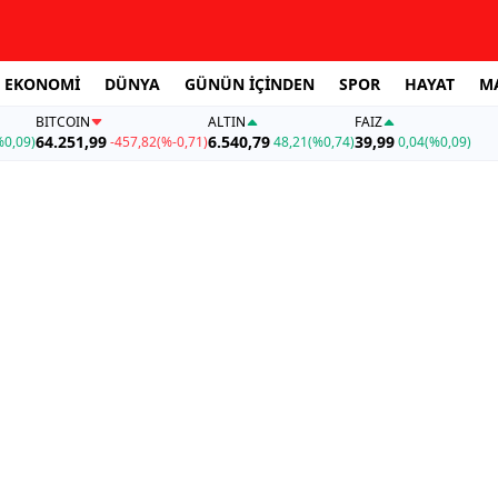
EKONOMİ
DÜNYA
GÜNÜN İÇİNDEN
SPOR
HAYAT
M
BITCOIN
ALTIN
FAİZ
64.251,99
6.540,79
39,99
%0,09)
-457,82
(%-0,71)
48,21
(%0,74)
0,04
(%0,09)