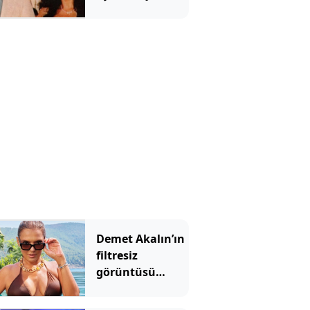
yorum: Cihan
Ünal'dan yanıt
gecikmedi
Demet Akalın’ın
filtresiz
görüntüsü
sosyal medyada
gündem oldu