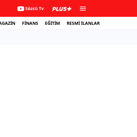
Sözcü Tv
AGAZİN
FİNANS
EĞİTİM
RESMİ İLANLAR