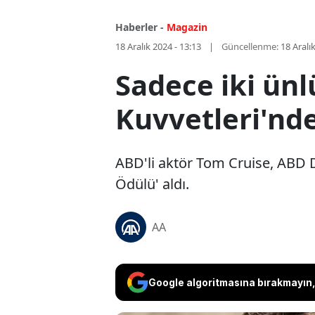
Haberler -
Magazin
18 Aralık 2024 - 13:13
Güncellenme:
18 Aralı
Sadece iki ünl
Kuvvetleri'nd
ABD'li aktör Tom Cruise, ABD D
Ödülü' aldı.
AA
Google algoritmasına bırakmayın, 