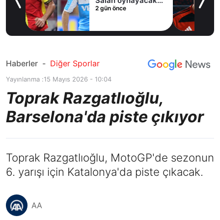
Salah oynayacak
2 gün önce
an
mı?
Haberler
-
Diğer Sporlar
Yayınlanma :
15 Mayıs 2026 - 10:04
Toprak Razgatlıoğlu,
Barselona'da piste çıkıyor
Toprak Razgatlıoğlu, MotoGP'de sezonun
6. yarışı için Katalonya'da piste çıkacak.
AA