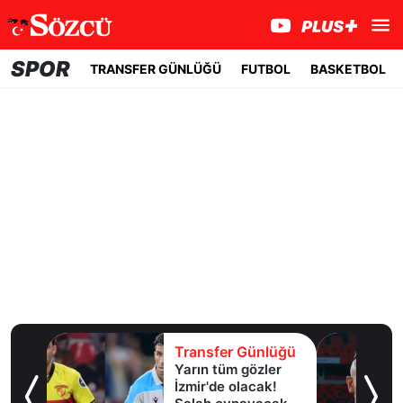
SPOR
TRANSFER GÜNLÜĞÜ
FUTBOL
BASKETBOL
lüğü
Transfer Günlüğü
Yarın tüm gözler
esi!
İzmir'de olacak!