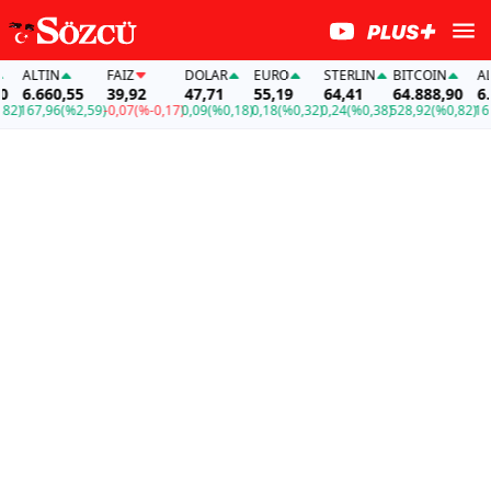
ALTIN
FAİZ
DOLAR
EURO
STERLIN
BITCOIN
ALTIN
6.660,55
39,92
47,71
55,19
64,41
64.888,90
6.660
167,96
(%2,59)
-0,07
(%-0,17)
0,09
(%0,18)
0,18
(%0,32)
0,24
(%0,38)
528,92
(%0,82)
167,9