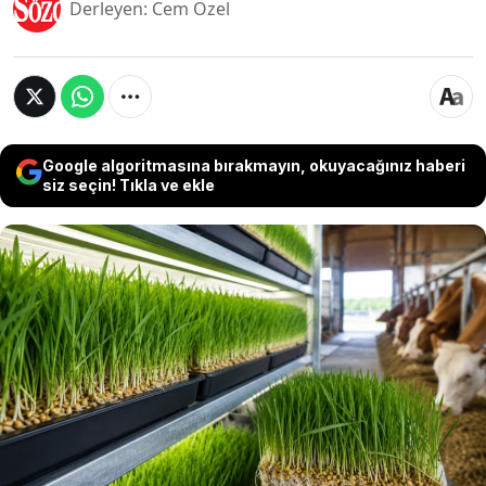
Derleyen: Cem Özel
Google algoritmasına bırakmayın, okuyacağınız haberi
siz seçin! Tıkla ve ekle
Hayvancılık sektöründe maliyetleri düşürmek
isteyen üreticiler, son dönemde hidroponik
arpa sistemlerine yönelmeye başladı. Toprak
kullanılmadan özel raf sistemlerinde yetiştirilen
arpa filizleri, kısa sürede hayvan yemi haline
getiriliyor.