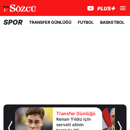
SPOR
TRANSFER GÜNLÜĞÜ
FUTBOL
BASKETBOL
lüğü
Transfer Günlüğü
Kenan Yıldız için
 Lig’e
serveti elinin