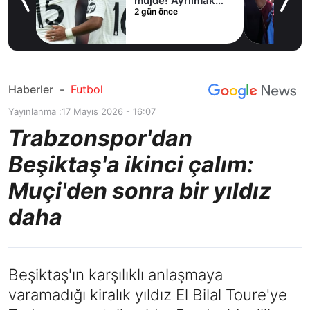
irdi
müjde! Ayrılmak
2 gün önce
istiyor
Haberler
-
Futbol
Yayınlanma :
17 Mayıs 2026 - 16:07
Trabzonspor'dan
Beşiktaş'a ikinci çalım:
Muçi'den sonra bir yıldız
daha
Beşiktaş'ın karşılıklı anlaşmaya
varamadığı kiralık yıldız El Bilal Toure'ye