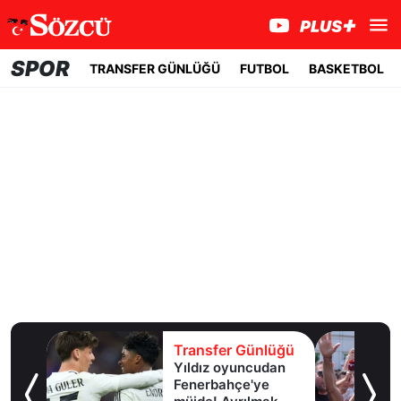
SPOR
TRANSFER GÜNLÜĞÜ
FUTBOL
BASKETBOL
lüğü
Transfer Günlüğü
girdi,
Yıldız oyuncudan
ir
Fenerbahçe'ye