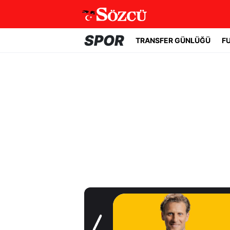
SPOR
TRANSFER GÜNLÜĞÜ
F
Transfer Günlüğü
Uruguay'ın başına
Forlan geçti