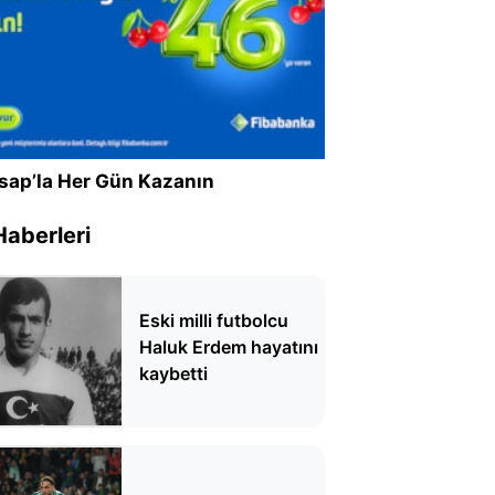
sap’la Her Gün Kazanın
Haberleri
Eski milli futbolcu
Haluk Erdem hayatını
kaybetti