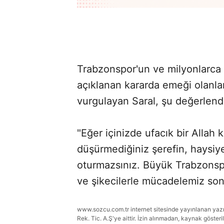
Trabzonspor'un ve milyonlarca v
açıklanan kararda emeği olanlar
vurgulayan Saral, şu değerlen
"Eğer içinizde ufacık bir Allah
düşürmediğiniz şerefin, haysiyet
oturmazsınız. Büyük Trabzonspor 
ve şikecilerle mücadelemiz so
www.sozcu.com.tr internet sitesinde yayınlanan yazı, 
Rek. Tic. A.Ş'ye aittir. İzin alınmadan, kaynak gösteri