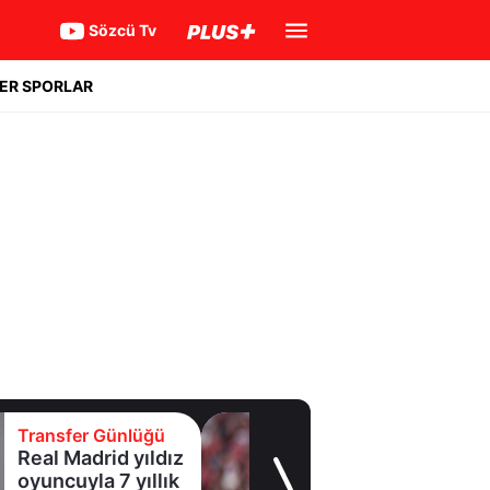
Sözcü Tv
ER SPORLAR
Transfer Günlüğü
Galatasaray
Leao'nun