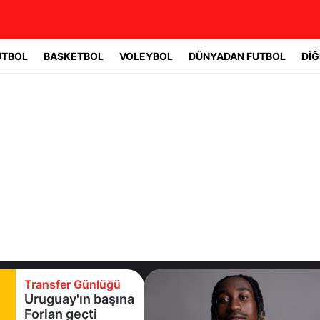
UTBOL
BASKETBOL
VOLEYBOL
DÜNYADAN FUTBOL
DİĞ
Transfer Günlüğü
Real Madrid yıldız
oyuncuyla 7 yıllık