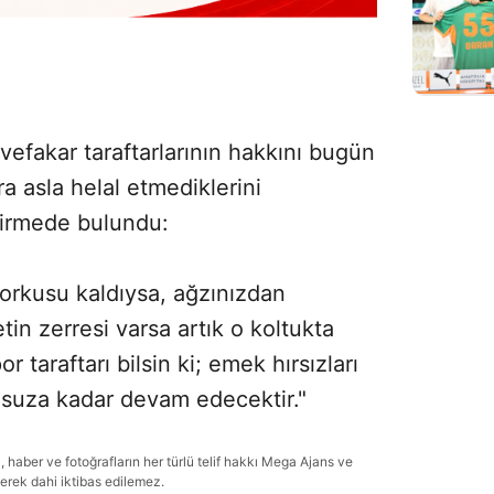
efakar taraftarlarının hakkını bugün
a asla helal etmediklerini
dirmede bulundu:
 korkusu kaldıysa, ağzınızdan
in zerresi varsa artık o koltukta
taraftarı bilsin ki; emek hırsızları
nsuza kadar devam edecektir."
haber ve fotoğrafların her türlü telif hakkı Mega Ajans ve
lerek dahi iktibas edilemez.