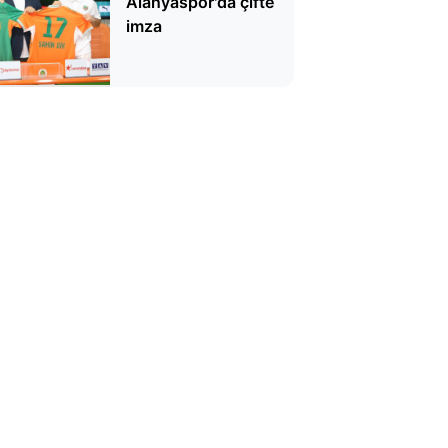
Alanyaspor'da çifte
imza