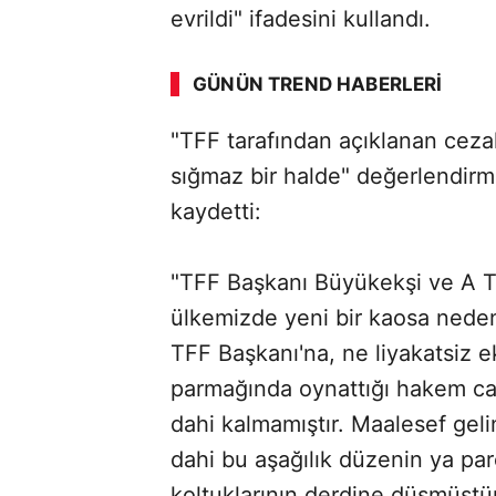
evrildi" ifadesini kullandı.
GÜNÜN TREND HABERLERI
"TFF tarafından açıklanan cezal
sığmaz bir halde" değerlendirm
kaydetti:
"TFF Başkanı Büyükekşi ve A T
ülkemizde yeni bir kaosa nede
TFF Başkanı'na, ne liyakatsiz ek
parmağında oynattığı hakem cam
dahi kalmamıştır. Maalesef geli
dahi bu aşağılık düzenin ya par
koltuklarının derdine düşmüştü