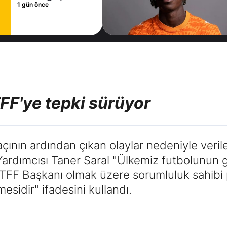
sözleşme
1 gün önce
imzaladı
FF'ye tepki sürüyor
nın ardından çıkan olaylar nedeniyle veril
rdımcısı Taner Saral "Ülkemiz futbolunun g
e TFF Başkanı olmak üzere sorumluluk sahibi
tmesidir" ifadesini kullandı.