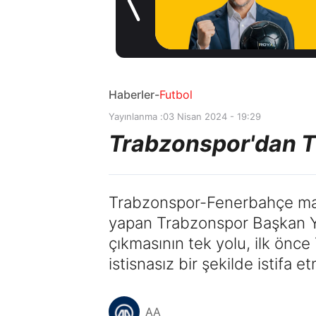
1 gün önce
Haberler
-
Futbol
Yayınlanma :
03 Nisan 2024 - 19:29
Trabzonspor'dan T
Trabzonspor-Fenerbahçe maçı
yapan Trabzonspor Başkan Ya
çıkmasının tek yolu, ilk önc
istisnasız bir şekilde istifa e
AA