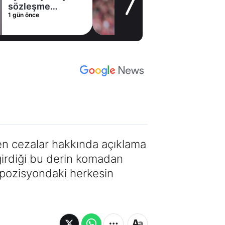
alternatifini
1 gün önce
Arsenal'de buldu
en cezalar hakkında açıklama
irdiği bu derin komadan
 pozisyondaki herkesin