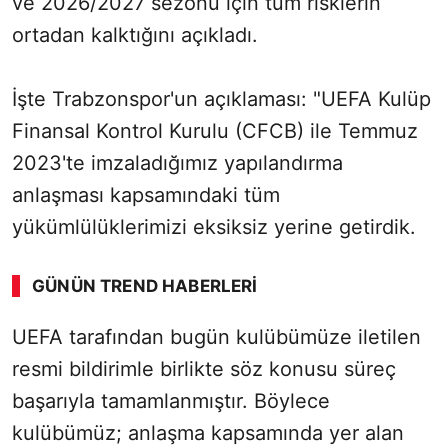
ve 2026/2027 sezonu için tüm risklerin
ortadan kalktığını açıkladı.
İşte Trabzonspor'un açıklaması: "UEFA Kulüp
Finansal Kontrol Kurulu (CFCB) ile Temmuz
2023'te imzaladığımız yapılandırma
anlaşması kapsamındaki tüm
yükümlülüklerimizi eksiksiz yerine getirdik.
GÜNÜN TREND HABERLERI
00:02
/ 02:14
UEFA tarafından bugün kulübümüze iletilen
Sesi Aç
resmi bildirimle birlikte söz konusu süreç
başarıyla tamamlanmıştır. Böylece
kulübümüz; anlaşma kapsamında yer alan