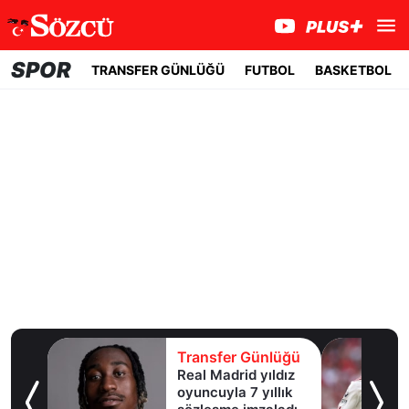
SPOR
TRANSFER GÜNLÜĞÜ
FUTBOL
BASKETBOL
lüğü
Transfer Günlüğü
şına
Real Madrid yıldız
oyuncuyla 7 yıllık