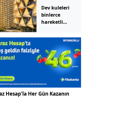
Dev kuleleri
binlerce
hareketli
panelle sardılar:
Kavurucu sıcağı
geri
püskürtüyor
az Hesap’la Her Gün Kazanın