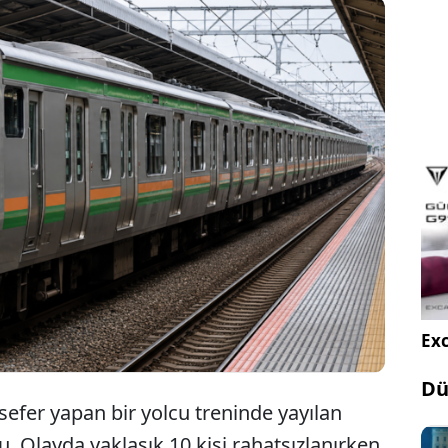
ınlarında sefer yapan bir yolcu treninde yayılan
koku paniğe neden oldu. Yolcuların öksürük ve
lığı şikayetleri yaşadığı olayda yaklaşık 10 kişi
 kaldırıldı.
Exc
Dü
sefer yapan bir yolcu treninde yayılan
. Olayda yaklaşık 10 kişi rahatsızlanırken,