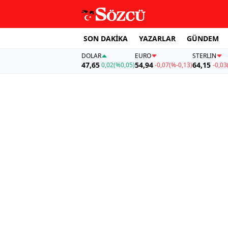
SON DAKİKA
YAZARLAR
GÜNDEM
DOLAR
EURO
STERLIN
47,65
54,94
64,15
0,02
(%0,05)
-0,07
(%-0,13)
-0,03