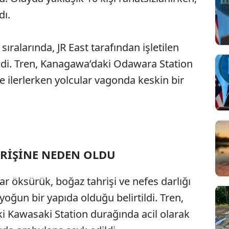
dı.
ıralarında, JR East tarafından işletilen
di. Tren, Kanagawa’daki Odawara Station
 ilerlerken yolcular vagonda keskin bir
HRİŞİNE NEDEN OLDU
Sesi Aç
r öksürük, boğaz tahrişi ve nefes darlığı
oğun bir yapıda olduğu belirtildi. Tren,
 Kawasaki Station durağında acil olarak