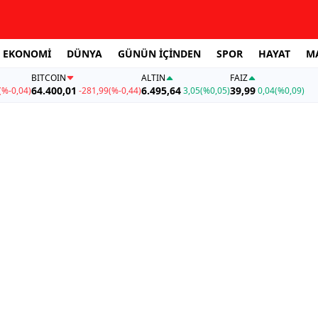
EKONOMİ
DÜNYA
GÜNÜN İÇİNDEN
SPOR
HAYAT
M
BITCOIN
ALTIN
FAİZ
64.400,01
6.495,64
39,99
(%-0,04)
-281,99
(%-0,44)
3,05
(%0,05)
0,04
(%0,09)