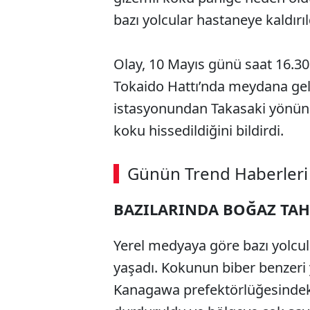
bazı yolcular hastaneye kaldırıl
Olay, 10 Mayıs günü saat 16.30 s
Tokaido Hattı’nda meydana gel
istasyonundan Takasaki yönüne
koku hissedildiğini bildirdi.
ABERİ OKU
➜
Günün Trend Haberleri
00:02
/ 09:08
BAZILARINDA BOĞAZ TA
Yerel medyaya göre bazı yolcula
yaşadı. Kokunun biber benzeri y
Kanagawa prefektörlüğesindeki