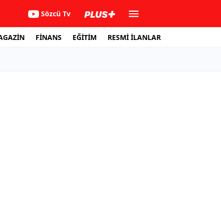
Sözcü Tv
AGAZİN
FİNANS
EĞİTİM
RESMİ İLANLAR