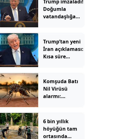
Trump imzaladı!
Doğumla
vatandaşlığa
yeni
kısıtlamalar
Trump’tan yeni
İran açıklaması:
Kısa süre
içinde…
Komşuda Batı
Nil Virüsü
alarmı:
Sivrisineklerden
yayılıyor, vaka
sayısı hızla
6 bin yıllık
artıyor
höyüğün tam
ortasında