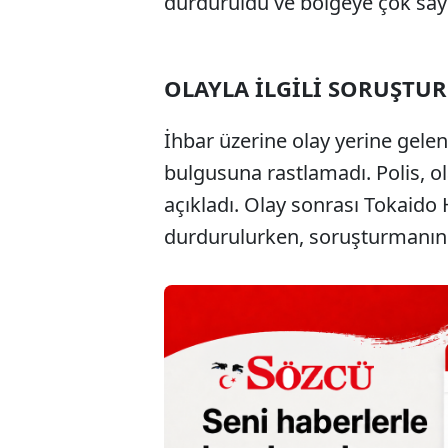
durduruldu ve bölgeye çok say
OLAYLA İLGİLİ SORUŞTU
İhbar üzerine olay yerine gelen 
bulgusuna rastlamadı. Polis, o
açıkladı. Olay sonrası Tokaido H
durdurulurken, soruşturmanın s