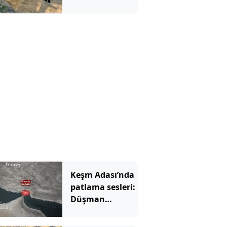
bulundu:
Yıllardır kimse
fark etmemiş
Keşm Adası’nda
patlama sesleri:
Düşman
hedeflerine
saldırdık