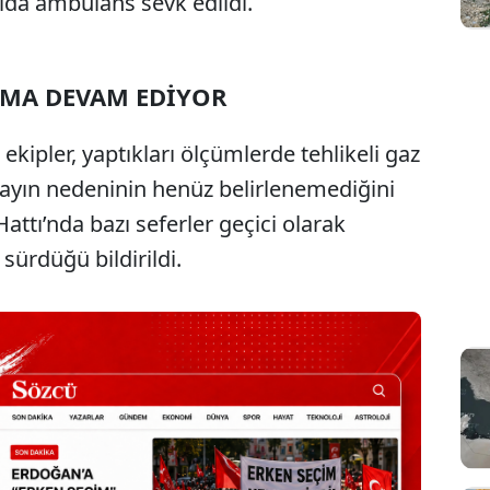
ıda ambulans sevk edildi.
RMA DEVAM EDİYOR
ekipler, yaptıkları ölçümlerde tehlikeli gaz
layın nedeninin henüz belirlenemediğini
attı’nda bazı seferler geçici olarak
ürdüğü bildirildi.