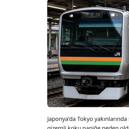
Tokyo yak
gizemli 
nefes dar
hastaneye
Japonya’da Tokyo yakınlarında 
gizemli koku paniğe neden oldu