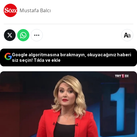
Mustafa Balcı
Google algoritmasına bırakmayın, okuyacağınız haberi
siz seçin! Tıkla ve ekle
TRT 1 Ana Haber sunucusu Işıl Açıkkar, canlı
yayında yaptığı Anneler günü konuşması
nedeniyle haber bülteninden alındı. Açıkkar'ın
Anneler günü konuşmasında kullandığı "Ben de
bir patili annesiyim" ifadeleri sosyal medyada
iktidara yakın hesaplar tarafından tepkiyle
karşılanırken, TRT'nin olaya ilişkin idari
soruşturma başlattığı öğrenildi.