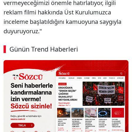
vermeyeceğimizi önemle hatırlatıyor, ilgili
reklam filmi hakkında Üst Kurulumuzca
inceleme başlatıldığını kamuoyuna saygıyla
duyuruyoruz."
Günün Trend Haberleri
00:02
/ 06:57
Sesi Aç