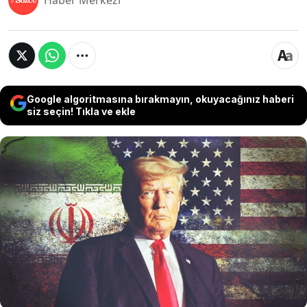
Haber Merkezi
Google algoritmasına bırakmayın, okuyacağınız haberi
siz seçin! Tıkla ve ekle
Dünya gündemi, ABD Başkanı Donald Trump’ın
İran ile bir mutabakat zaptı üzerinde uzlaşıldığını
açıklamasıyla hareketlendi. Trump, anlaşmanın
Avrupa'da imzalanacağının sinyalini verirken,
Tahran cephesinden gelen "henüz nihai bir
sonuca varılmadı" açıklaması, bölgedeki
tansiyonun sürdüğünü gözler önüne serdi.