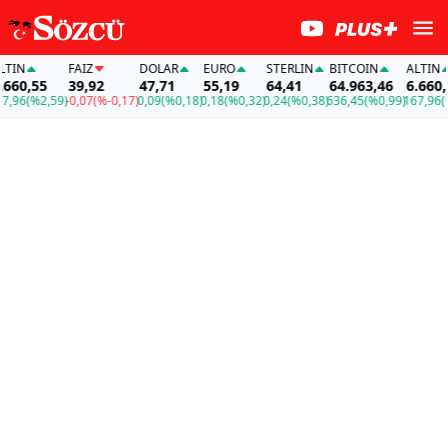
IN
FAİZ
DOLAR
EURO
STERLIN
BITCOIN
ALTIN
60,55
39,92
47,71
55,19
64,41
64.963,46
6.660,55
96
(%2,59)
-0,07
(%-0,17)
0,09
(%0,18)
0,18
(%0,32)
0,24
(%0,38)
636,45
(%0,99)
167,96
(%2,