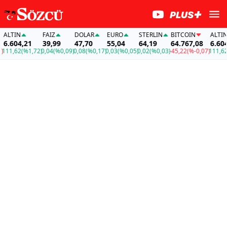
ALTIN
FAİZ
DOLAR
EURO
STERLIN
BITCOIN
ALTIN
6.604,21
39,99
47,70
55,04
64,19
64.767,08
6.604,
11,62
(%1,72)
0,04
(%0,09)
0,08
(%0,17)
0,03
(%0,05)
0,02
(%0,03)
-45,22
(%-0,07)
111,62
(