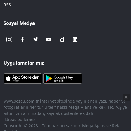
RSS
Sosyal Medya
Uygulamalarımız
www.sozcu.com.tr internet sitesinde yayınlanan yazı, haber ve
fotoğrafların her türlü telif hakkı Mega Ajans ve Rek. Tic. A.Ş'ye
aittir. İzin alınmadan, kaynak gösterilerek dahi
iktibas edilemez.
Copyright © 2023 - Tüm hakları saklıdır. Mega Ajans ve Rek.