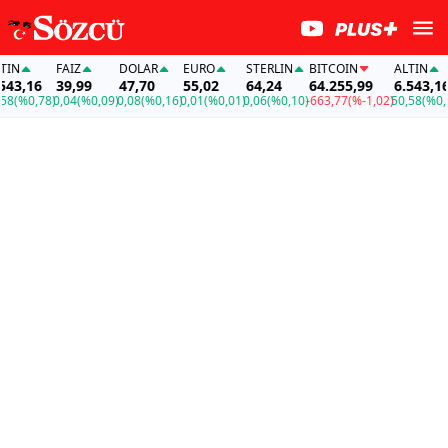
FAİZ
DOLAR
EURO
STERLIN
BITCOIN
ALTIN
,16
39,99
47,70
55,02
64,24
64.255,99
6.543,16
%0,78)
0,04
(%0,09)
0,08
(%0,16)
0,01
(%0,01)
0,06
(%0,10)
-663,77
(%-1,02)
50,58
(%0,78)
0