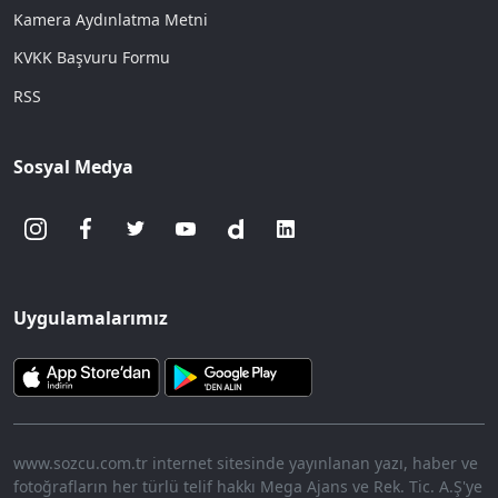
Kamera Aydınlatma Metni
KVKK Başvuru Formu
RSS
Sosyal Medya
Uygulamalarımız
www.sozcu.com.tr internet sitesinde yayınlanan yazı, haber ve
fotoğrafların her türlü telif hakkı Mega Ajans ve Rek. Tic. A.Ş'ye