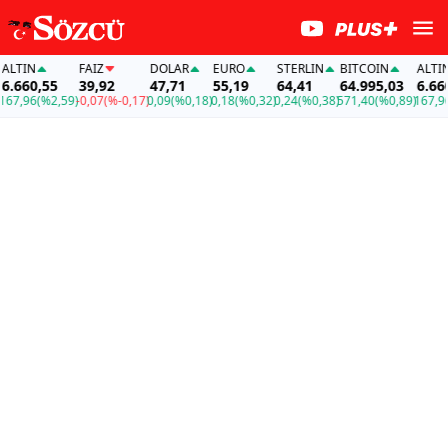
IN
FAİZ
DOLAR
EURO
STERLIN
BITCOIN
ALTIN
660,55
39,92
47,71
55,19
64,41
64.995,03
6.660,5
,96
(%2,59)
-0,07
(%-0,17)
0,09
(%0,18)
0,18
(%0,32)
0,24
(%0,38)
571,40
(%0,89)
167,96
(%2