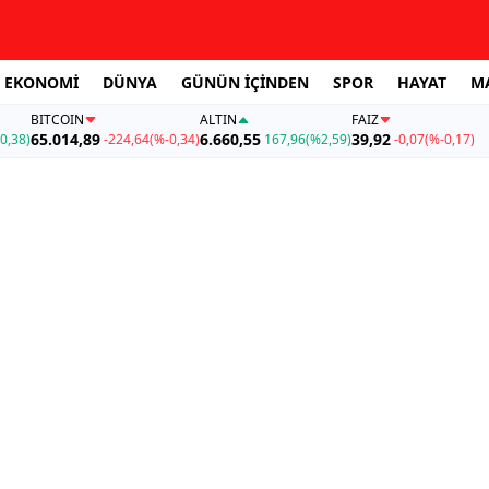
EKONOMİ
DÜNYA
GÜNÜN İÇİNDEN
SPOR
HAYAT
M
BITCOIN
ALTIN
FAİZ
65.014,89
6.660,55
39,92
0,38)
-224,64
(%-0,34)
167,96
(%2,59)
-0,07
(%-0,17)