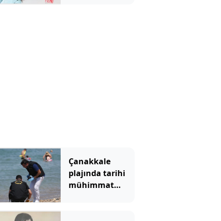
Özalper
tutuklandı
Çanakkale
plajında tarihi
mühimmat
paniği