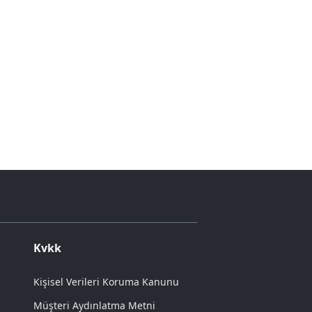
Kvkk
Kişisel Verileri Koruma Kanunu
Müşteri Aydınlatma Metni