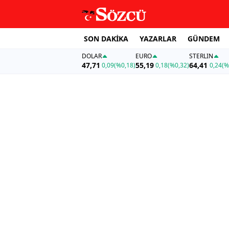
SON DAKİKA
YAZARLAR
GÜNDEM
DOLAR
EURO
STERLIN
47,71
55,19
64,41
0,09
(%0,18)
0,18
(%0,32)
0,24
(%