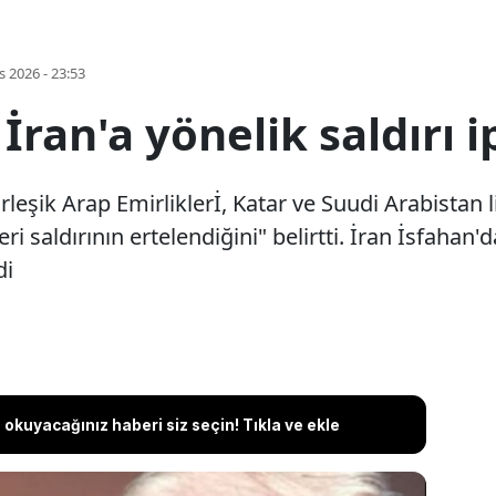
s 2026 - 23:53
 İran'a yönelik saldırı i
şik Arap Emirliklerİ, Katar ve Suudi Arabistan li
eri saldırının ertelendiğini" belirtti. İran İsfah
di
okuyacağınız haberi siz seçin! Tıkla ve ekle