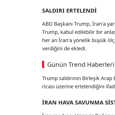
SALDIRI ERTELENDİ
ABD Başkanı Trump, İran'a yarın 
Trump, kabul edilebilir bir a
her an İran'a yönelik büyük ölçe
verdiğini de ekledi.
ABERİ OKU
➜
Günün Trend Haberleri
00:02
/ 08:43
Trump saldırının Birleşik Arap 
ricası üzerine ertelendiğini ifad
İRAN HAVA SAVUNMA SİST