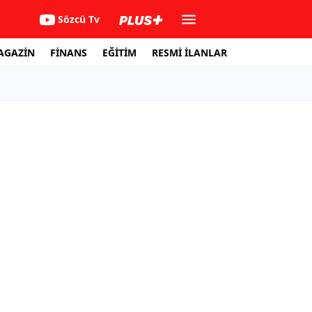
Sözcü Tv
AGAZİN
FİNANS
EĞİTİM
RESMİ İLANLAR