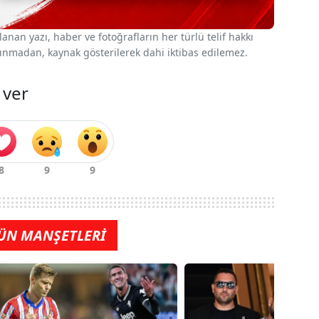
nan yazı, haber ve fotoğrafların her türlü telif hakkı
 alınmadan, kaynak gösterilerek dahi iktibas edilemez.
 ver
ÜN MANŞETLERİ