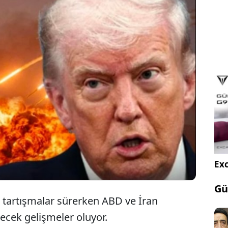
onald Trump, Birleşik Arap Emirliklerİ, Katar ve
n liderlerinin talebi üzerine "İran'a yarın için
ri saldırının ertelendiğini" belirtti. İran
ve Keşm Adasında hava savunma sistemleri aktive
Exc
Gü
 tartışmalar sürerken ABD ve İran
recek gelişmeler oluyor.