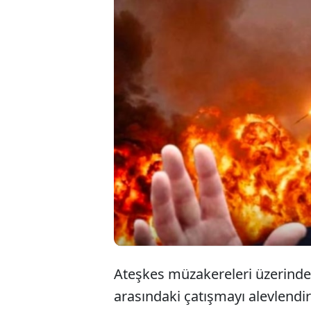
ABD Başkanı D
Suudi Arabista
planlanan aske
İsfahan'daki 
edildi
Ateşkes müzakereleri üzerinde
arasındaki çatışmayı alevlendi