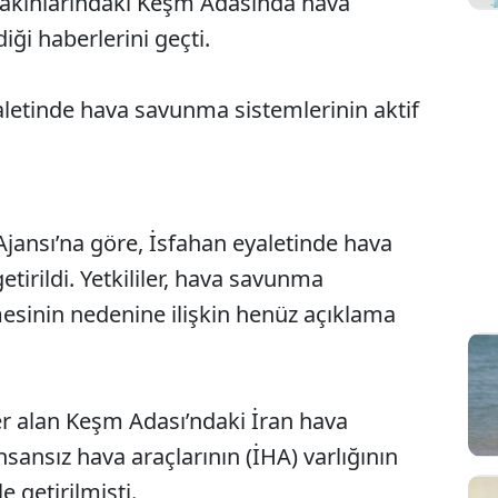
akınlarındaki Keşm Adasında hava
iği haberlerini geçti.
letinde hava savunma sistemlerinin aktif
Ajansı’na göre, İsfahan eyaletinde hava
tirildi. Yetkililer, hava savunma
lmesinin nedenine ilişkin henüz açıklama
r alan Keşm Adası’ndaki İran hava
sansız hava araçlarının (İHA) varlığının
irilmişti.​​​​​​​