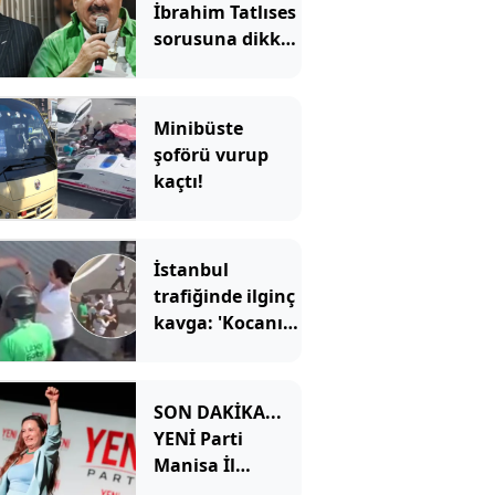
İbrahim Tatlıses
sorusuna dikkat
çeken yanıt
Minibüste
şoförü vurup
kaçtı!
İstanbul
trafiğinde ilginç
kavga: 'Kocanı
aldım elinden,
çatla!'
SON DAKİKA...
YENİ Parti
Manisa İl
Başkanı İlksen