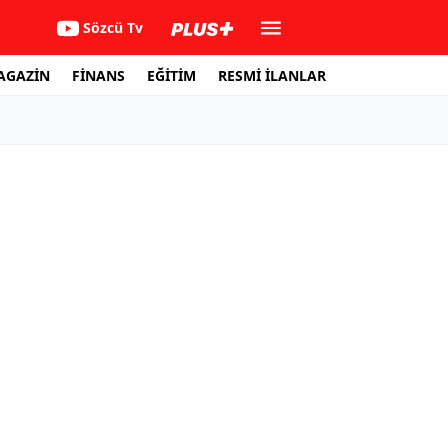
Sözcü Tv
AGAZİN
FİNANS
EĞİTİM
RESMİ İLANLAR