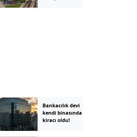
öğrencinin
kaderi değişti
Bankacılık devi
kendi binasında
kiracı oldu!