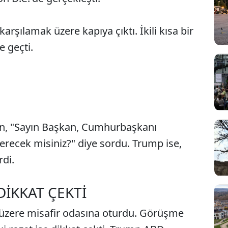
şılamak üzere kapıya çıktı. İkili kısa bir
 geçti.
ken, "Sayın Başkan, Cumhurbaşkanı
erecek misiniz?" diye sordu. Trump ise,
rdi.
DİKKAT ÇEKTİ
k üzere misafir odasına oturdu. Görüşme