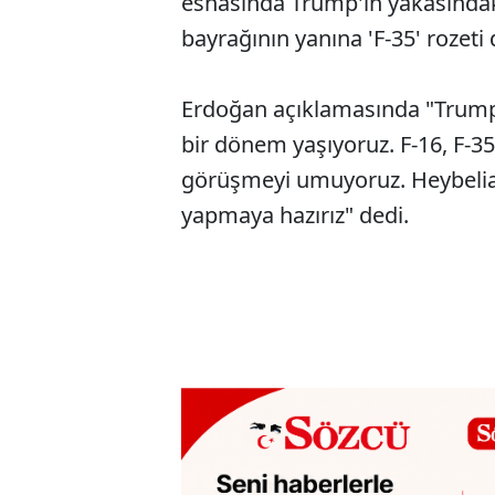
esnasında Trump'ın yakasındak
bayrağının yanına 'F-35' rozeti 
Erdoğan açıklamasında "Trump'la
bir dönem yaşıyoruz. F-16, F-35
görüşmeyi umuyoruz. Heybelia
yapmaya hazırız" dedi.