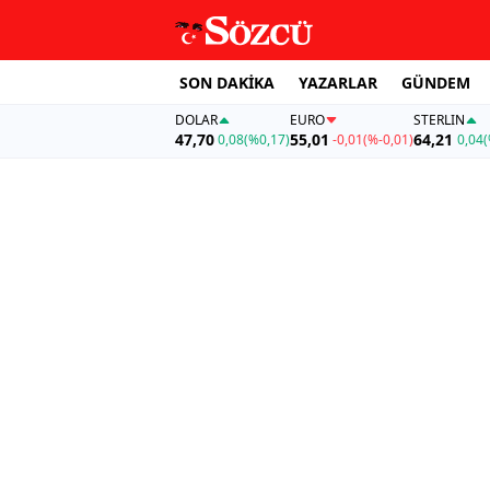
SON DAKİKA
YAZARLAR
GÜNDEM
DOLAR
EURO
STERLIN
47,70
55,01
64,21
0,08
(%0,17)
-0,01
(%-0,01)
0,04
(