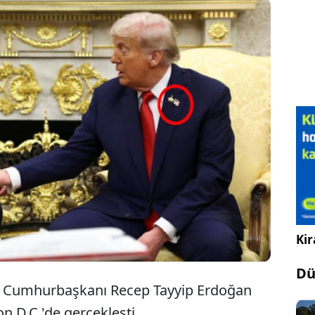
beklenen Cumhurbaşkanı Erdoğan ile ABD Başkanı
rump görüşmesi gerçekleşti. Oval Ofis'te
şen görüşmede Trump'ın yakasındaki rozet ise
rden kaçmadı.
Kir
Dü
 Cumhurbaşkanı Recep Tayyip Erdoğan
 D.C.'de gerçekleşti.