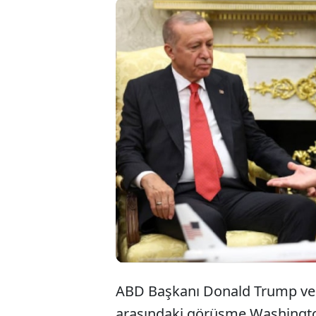
Merakla 
Donald T
gerçekle
dikkatle
ABD Başkanı Donald Trump ve
arasındaki görüşme Washington