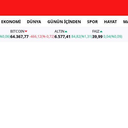
EKONOMİ
DÜNYA
GÜNÜN İÇİNDEN
SPOR
HAYAT
M
BITCOIN
ALTIN
FAİZ
64.367,77
6.577,41
39,99
%0,06)
-466,12
(%-0,72)
84,82
(%1,31)
0,04
(%0,09)