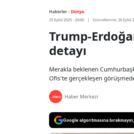
Haberler -
Dünya
25 Eylül 2025 - 20:00
Güncellenme:
26 Eylül 
Trump-Erdoğan
detayı
Merakla beklenen Cumhurbaşka
Ofis'te gerçekleşen görüşmede
Haber Merkezi
Google algoritmasına bırakmayın, 