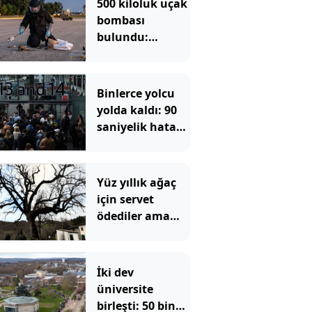
500 kiloluk uçak
bombası
bulundu:
Bölgede
tahliyeler
başladı
Binlerce yolcu
yolda kaldı: 90
saniyelik hata
tüm sistemi
çökertti
Yüz yıllık ağaç
için servet
ödediler ama
asıl gerçeği
öğrenince dona
kaldılar
İki dev
üniversite
birleşti: 50 bin