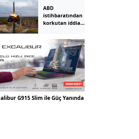
ABD
istihbaratından
korkutan iddia:
Rusya bir
Avrupa kentine
saldırmayı
deneyecek
alibur G915 Slim ile Güç Yanında