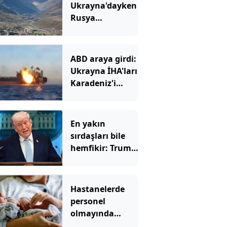
Ukrayna'dayken
Rusya
Türkiye'nin
komşusundan
sessiz sedasız
ABD araya girdi:
toprak
Ukrayna İHA'ları
koparıyor
Karadeniz'i
rahat bırakacak
En yakın
sırdaşları bile
hemfikir: Trump
bataklığa
gömüldü
Hastanelerde
personel
olmayında
ülkedeki