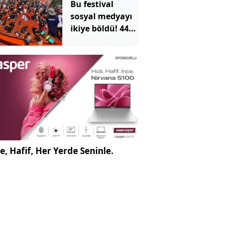
Bu festival
sosyal medyayı
ikiye böldü! 44
ton domatesin
içinde altın
yüzük aradılar
e, Hafif, Her Yerde Seninle.