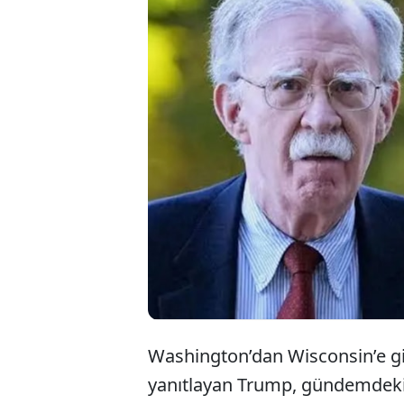
ABD Başkanı Don
suçlanan eski Ul
yüklendi. Bolton
süren Trump, “A
ifadelerini kulla
Washington’dan Wisconsin’e gid
yanıtlayan Trump, gündemdeki 