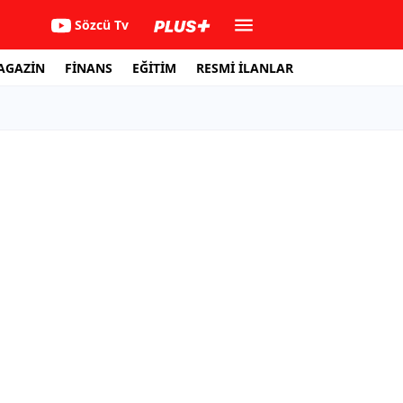
Sözcü Tv
AGAZİN
FİNANS
EĞİTİM
RESMİ İLANLAR