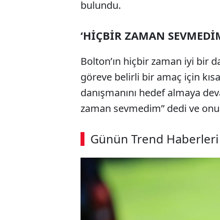
bulundu.
‘HİÇBİR ZAMAN SEVMEDİ
Bolton’ın hiçbir zaman iyi bi
göreve belirli bir amaç için kısa
danışmanını hedef almaya deva
zaman sevmedim” dedi ve onun z
Günün Trend Haberleri