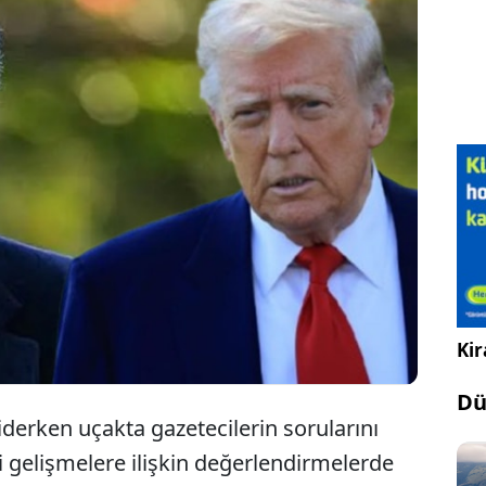
ald Trump, gizli bilgileri saklamak ve yaymakla
usal Güvenlik Danışmanı John Bolton’a sert sözlerle
’ın “savaş düşkünü” bir tutum sergilediğini öne
ğzını açan, konuşan herkesle savaşmak istiyordu”
ndı.
Kir
Dü
erken uçakta gazetecilerin sorularını
gelişmelere ilişkin değerlendirmelerde