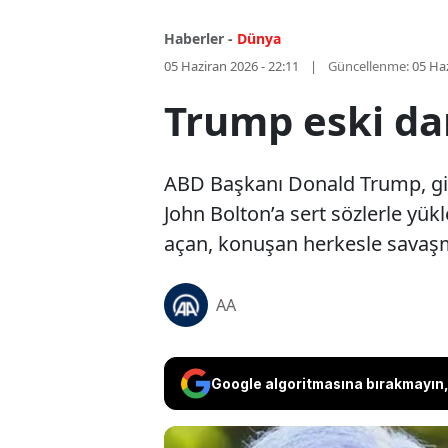
Haberler -
Dünya
05 Haziran 2026 - 22:11
Güncellenme:
05 Haz
Trump eski da
ABD Başkanı Donald Trump, giz
John Bolton’a sert sözlerle yük
açan, konuşan herkesle savaşma
AA
Google algoritmasına bırakmayın, 