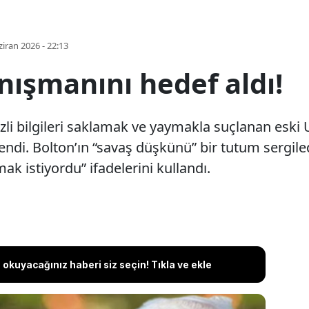
iran 2026 - 22:13
nışmanını hedef aldı!
li bilgileri saklamak ve yaymakla suçlanan eski
lendi. Bolton’ın “savaş düşkünü” bir tutum sergil
k istiyordu” ifadelerini kullandı.
okuyacağınız haberi siz seçin! Tıkla ve ekle