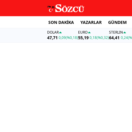
SON DAKİKA
YAZARLAR
GÜNDEM
DOLAR
EURO
STERLIN
47,71
55,19
64,41
0,09
(%0,18)
0,18
(%0,32)
0,24
(%