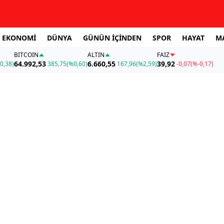
EKONOMİ
DÜNYA
GÜNÜN İÇİNDEN
SPOR
HAYAT
M
BITCOIN
ALTIN
FAİZ
64.992,53
6.660,55
39,92
0,38)
385,75
(%0,60)
167,96
(%2,59)
-0,07
(%-0,17)