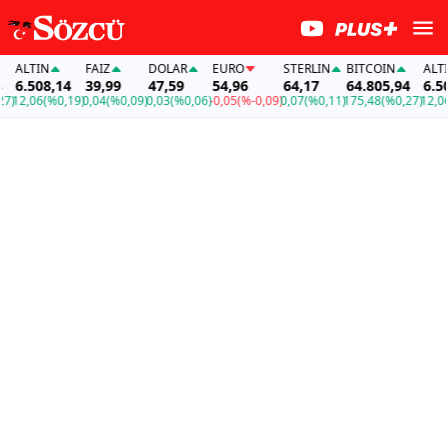
ALTIN
FAİZ
DOLAR
EURO
STERLIN
BITCOIN
ALTIN
6.508,14
39,99
47,59
54,96
64,17
64.805,94
6.508
)
12,06
(%0,19)
0,04
(%0,09)
0,03
(%0,06)
-0,05
(%-0,09)
0,07
(%0,11)
175,48
(%0,27)
12,06
(