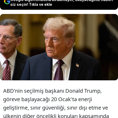
siz seçin! Tıkla ve ekle
Trump, göreve başladığı gün
100'den fazla başkanlık
kararnamesi çıkarmayı planlıyor.
ABD'nin seçilmiş başkanı Donald Trump,
göreve başlayacağı 20 Ocak'ta enerji
geliştirme, sınır güvenliği, sınır dışı etme ve
ülkenin diğer öncelikli konuları kapsamında