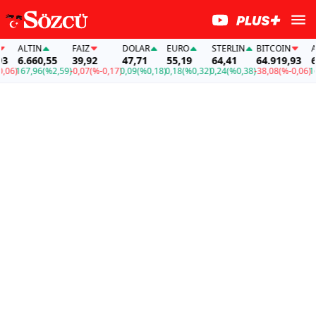
ALTIN
FAİZ
DOLAR
EURO
STERLIN
BITCOIN
AL
6.660,55
39,92
47,71
55,19
64,41
64.919,93
6.
06)
167,96
(%2,59)
-0,07
(%-0,17)
0,09
(%0,18)
0,18
(%0,32)
0,24
(%0,38)
-38,08
(%-0,06)
167