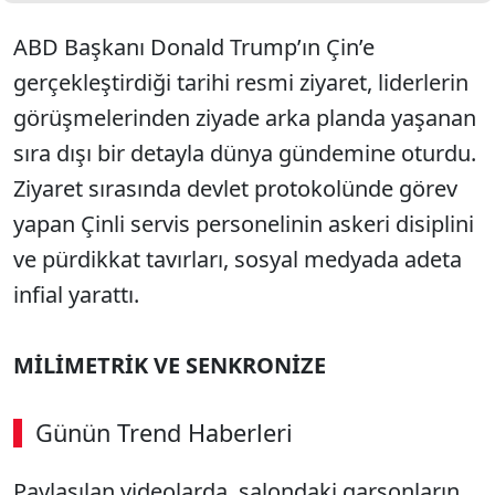
ABD Başkanı Donald Trump’ın Çin’e
gerçekleştirdiği tarihi resmi ziyaret, liderlerin
görüşmelerinden ziyade arka planda yaşanan
sıra dışı bir detayla dünya gündemine oturdu.
Ziyaret sırasında devlet protokolünde görev
yapan Çinli servis personelinin askeri disiplini
ve pürdikkat tavırları, sosyal medyada adeta
infial yarattı.
MİLİMETRİK VE SENKRONİZE
Günün Trend Haberleri
00:02
/ 09:15
Paylaşılan videolarda, salondaki garsonların