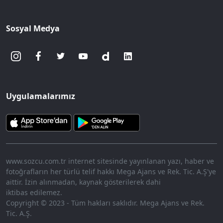
Sosyal Medya
Uygulamalarımız
www.sozcu.com.tr internet sitesinde yayınlanan yazı, haber ve
fotoğrafların her türlü telif hakkı Mega Ajans ve Rek. Tic. A.Ş'ye
aittir. İzin alınmadan, kaynak gösterilerek dahi
iktibas edilemez.
Copyright © 2023 - Tüm hakları saklıdır. Mega Ajans ve Rek.
Tic. A.Ş.