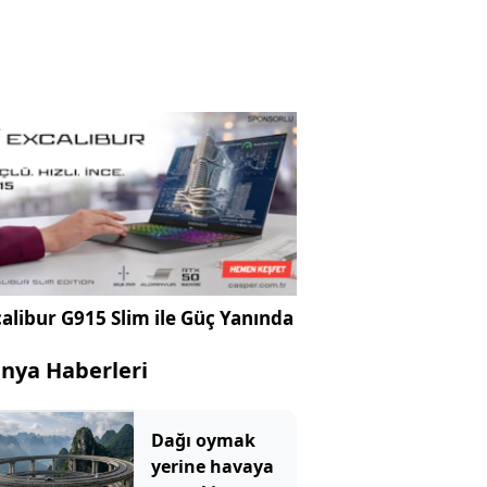
alibur G915 Slim ile Güç Yanında
nya Haberleri
Dağı oymak
yerine havaya