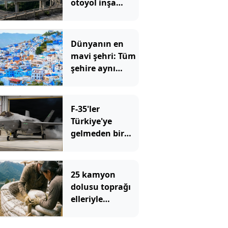
otoyol inşa
ettiler
Dünyanın en
mavi şehri: Tüm
şehire aynı
renge büründü
F-35'ler
Türkiye'ye
gelmeden bir
özellik daha
kazandı
25 kamyon
dolusu toprağı
elleriyle
taşıyarak ev
yaptılar