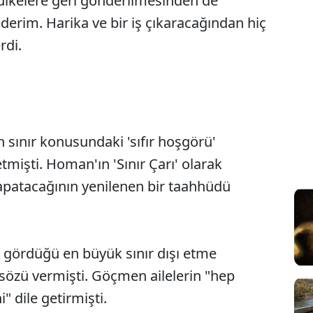
 ülkelere geri gönderilmesinden de
derim. Harika ve bir iş çıkaracağından hiç
rdi.
sınır konusundaki 'sıfır hoşgörü'
etmişti. Homan'ın 'Sınır Çarı' olarak
 kapatacağının yenilenen bir taahhüdü
gördüğü en büyük sınır dışı etme
özü vermişti. Göçmen ailelerin "hep
i" dile getirmişti.