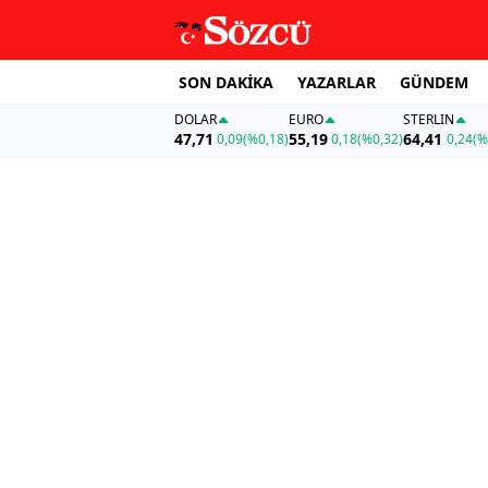
SON DAKİKA
YAZARLAR
GÜNDEM
DOLAR
EURO
STERLIN
47,71
55,19
64,41
0,09
(%0,18)
0,18
(%0,32)
0,24
(%