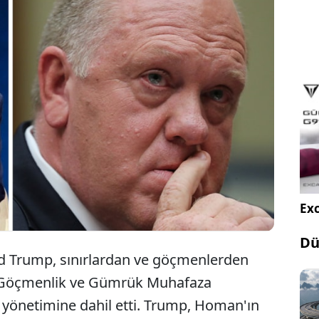
 47. Başkanı seçilen Donald Trump, eski Göçmenlik
rük Muhafaza direktörü Tom Homan'ı, sınır
ğinden sorumlu yetkili olarak 'Trump yönetimine'
Exc
Dü
d Trump, sınırlardan ve göçmenlerden
ki Göçmenlik ve Gümrük Muhafaza
yönetimine dahil etti. Trump, Homan'ın