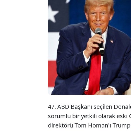
ABD'nin
ve Güm
güvenli
kattı.
47. ABD Başkanı seçilen Donal
sorumlu bir yetkili olarak es
direktörü Tom Homan'ı Trump 