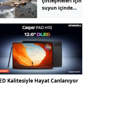
çiftleşmeleri için
zekâ anında
suyun içinde
açıkladı
özel yol yaptılar
D Kalitesiyle Hayat Canlanıyor