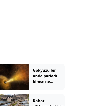
Gökyüzü bir
anda parladı
kimse ne
olduğunu
anlamadı: Bilim
insanları
Rahat
çözemedi yapay