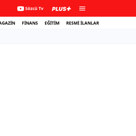
Sözcü Tv
AGAZİN
FİNANS
EĞİTİM
RESMİ İLANLAR