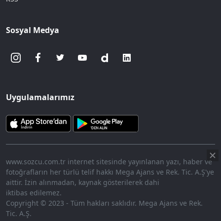
Sosyal Medya
Uygulamalarımız
www.sozcu.com.tr internet sitesinde yayınlanan yazı, haber ve
fotoğrafların her türlü telif hakkı Mega Ajans ve Rek. Tic. A.Ş'ye
aittir. İzin alınmadan, kaynak gösterilerek dahi
iktibas edilemez.
Copyright © 2023 - Tüm hakları saklıdır. Mega Ajans ve Rek.
Tic. A.Ş.
360p
Loaded
:
Sesi