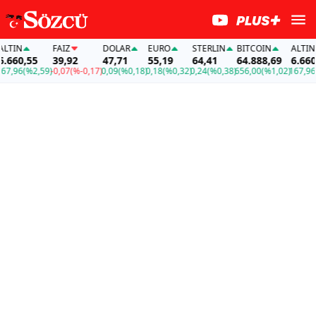
TIN
FAİZ
DOLAR
EURO
STERLIN
BITCOIN
ALTIN
660,55
39,92
47,71
55,19
64,41
64.888,69
6.660,5
,96
(%2,59)
-0,07
(%-0,17)
0,09
(%0,18)
0,18
(%0,32)
0,24
(%0,38)
656,00
(%1,02)
167,96
(%