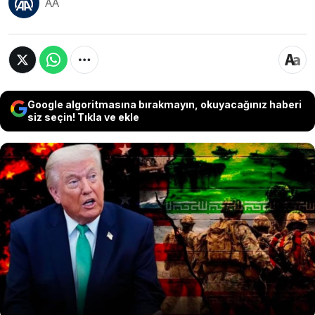
AA
Google algoritmasına bırakmayın, okuyacağınız haberi
siz seçin! Tıkla ve ekle
ABD Başkanı Donald Trump, Hürmüz Boğazı'nda
mahsur kalan tarafsız ülkelere ait gemilerin
geçişini sağlamak için 'Özgürlük Projesi'ni
yeniden başlatmayı düşündüğünü açıkladı. Öte
yandan Donald Trump, İran ile müzakerelerin
tıkanmasının ardından, İran'a karşı askeri
harekat yapmayı düşünüyor