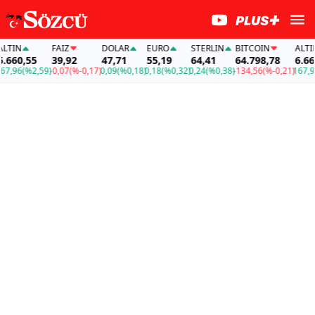
N
FAİZ
DOLAR
EURO
STERLIN
BITCOIN
ALTIN
0,55
39,92
47,71
55,19
64,41
64.798,78
6.660,5
6
(%2,59)
-0,07
(%-0,17)
0,09
(%0,18)
0,18
(%0,32)
0,24
(%0,38)
-134,56
(%-0,21)
167,96
(%2