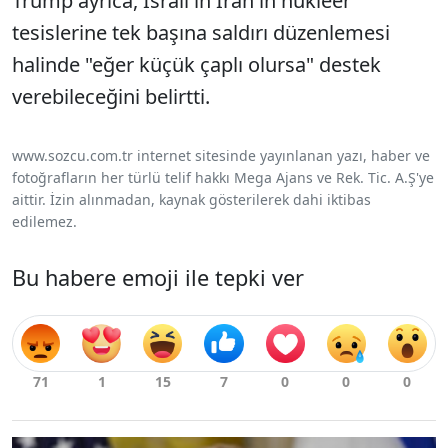
Trump ayrıca, İsrail'in İran'ın nükleer
tesislerine tek başına saldırı düzenlemesi
halinde "eğer küçük çaplı olursa" destek
verebileceğini belirtti.
www.sozcu.com.tr internet sitesinde yayınlanan yazı, haber ve
fotoğrafların her türlü telif hakkı Mega Ajans ve Rek. Tic. A.Ş'ye
aittir. İzin alınmadan, kaynak gösterilerek dahi iktibas
edilemez.
Bu habere emoji ile tepki ver