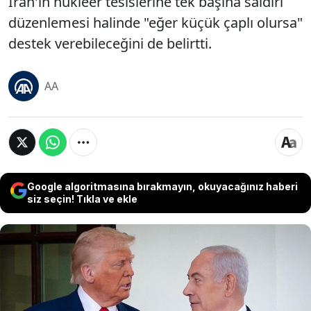
İran'ın nükleer tesislerine tek başına saldırı
düzenlemesi halinde "eğer küçük çaplı olursa"
destek verebileceğini de belirtti.
AA
Google algoritmasına bırakmayın, okuyacağınız haberi
siz seçin! Tıkla ve ekle
ABD Başkanı Trump, son dönemde ilişkilerinin
gerildiği İsrail Başbakanı Binyamin Netanyahu
hakkında dikkat çeken açıklamalarda bulundu.
Daha önce Netanyahu'nun politikalarını sert şekilde
eleştiren Trump, yaklaşan İsrail seçimlerinde