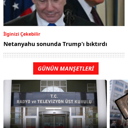
İlginizi Çekebilir
Netanyahu sonunda Trump'ı bıktırdı
GÜNÜN MANŞETLERİ