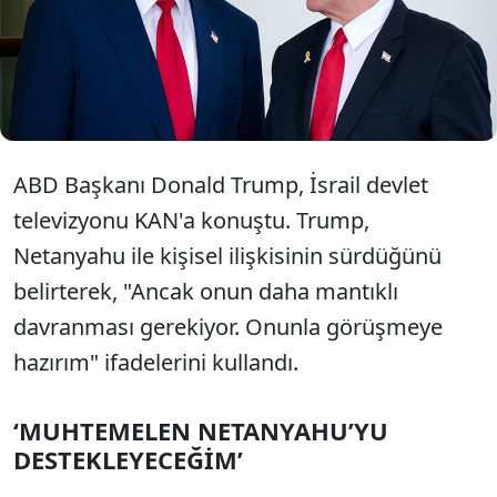
mevcut başbakana destek verebileceğinin sinyalini
verdi. Trump, diğer taraftan İsrail'in İran'ın nükleer
tesislerine tek başına saldırı düzenlemesi halinde
"eğer küçük çaplı olursa" destek verebileceğini de
belirtti.
ABD Başkanı Donald Trump, İsrail devlet
televizyonu KAN'a konuştu. Trump,
Netanyahu ile kişisel ilişkisinin sürdüğünü
belirterek, "Ancak onun daha mantıklı
davranması gerekiyor. Onunla görüşmeye
hazırım" ifadelerini kullandı.
‘MUHTEMELEN NETANYAHU’YU
DESTEKLEYECEĞİM’