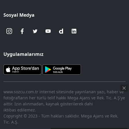
Sosyal Medya
Uygulamalarımız
www.sozcu.com.tr internet sitesinde yayınlanan yazı, haber ve
fotoğrafların her türlü telif hakkı Mega Ajans ve Rek. Tic. A.Ş'ye
aittir. İzin alınmadan, kaynak gösterilerek dahi
iktibas edilemez.
Copyright © 2023 - Tüm hakları saklıdır. Mega Ajans ve Rek.
Tic. A.Ş.
360p
Loaded
:
Sesi
7.91%
Aç