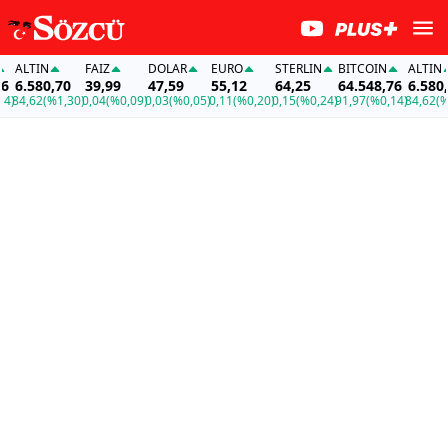
LTIN
FAİZ
DOLAR
EURO
STERLIN
BITCOIN
ALTIN
.580,70
39,99
47,59
55,12
64,25
64.548,76
6.580,70
4,62
(%1,30)
0,04
(%0,09)
0,03
(%0,05)
0,11
(%0,20)
0,15
(%0,24)
91,97
(%0,14)
84,62
(%1,3