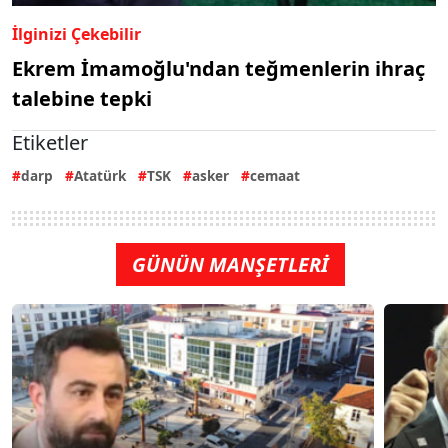
İlginizi Çekebilir
Ekrem İmamoğlu'ndan teğmenlerin ihraç
talebine tepki
Etiketler
darp
Atatürk
TSK
asker
cemaat
GÜNÜN MANŞETLERİ