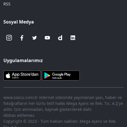
RSS
Sosyal Medya
Uygulamalarımız
www.sozcu.com.tr internet sitesinde yayınlanan yazı, haber ve
fotoğrafların her türlü telif hakkı Mega Ajans ve Rek. Tic. A.Ş'ye
aittir. İzin alınmadan, kaynak gösterilerek dahi
iktibas edilemez.
Copyright © 2023 - Tüm hakları saklıdır. Mega Ajans ve Rek.