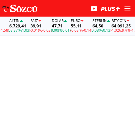
ALTIN
FAİZ
DOLAR
EURO
STERLIN
BITCOIN
6.729,41
39,91
47,71
55,11
64,50
64.091,25
58)
68,87
(%1,03)
-0,01
(%-0,03)
0,00
(%0,01)
-0,08
(%-0,14)
0,08
(%0,13)
-1.026,97
(%-1,58)