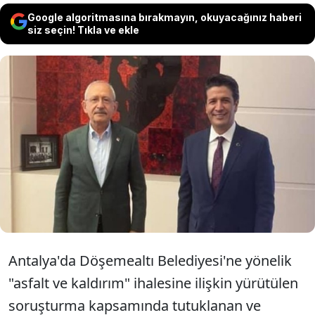
Google algoritmasına bırakmayın, okuyacağınız haberi
siz seçin! Tıkla ve ekle
Antalya'da "asfalt ve kaldırım" ihalesine
ilişkin soruşturmada tutuklanan eski
Döşemealtı Belediye Başkanı Turgay Genç'in
tahliye sonrası ilk mesajı, Kılıçdaroğlu'na
destek oldu.
Antalya'da Döşemealtı Belediyesi'ne yönelik
"asfalt ve kaldırım" ihalesine ilişkin yürütülen
soruşturma kapsamında tutuklanan ve