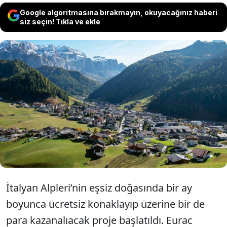
Google algoritmasına bırakmayın, okuyacağınız haberi
siz seçin! Tıkla ve ekle
İtalya'da turistlerin yoğun ilgi gösterdiği
Alpler'de, bilim insanları deney için 1 ay
ücretsiz konaklayacak gönüllü arıyor. Ayrıca
bu kişilere belli bir miktar para da verilecek.
İtalyan Alpleri’nin eşsiz doğasında bir ay
boyunca ücretsiz konaklayıp üzerine bir de
para kazanalıacak proje başlatıldı. Eurac