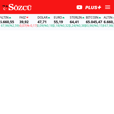
TIN
FAİZ
DOLAR
EURO
STERLIN
BITCOIN
ALTIN
660,55
39,92
47,71
55,19
64,41
65.045,47
6.660,55
,96
(%2,59)
-0,07
(%-0,17)
0,09
(%0,18)
0,18
(%0,32)
0,24
(%0,38)
93,96
(%0,15)
167,96
(%2