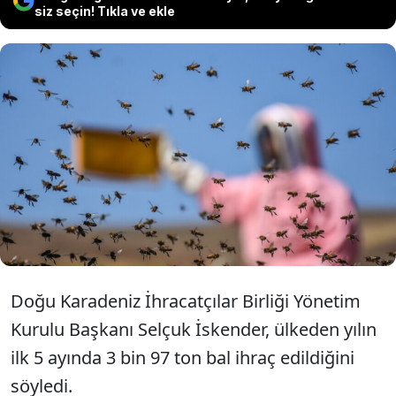
siz seçin! Tıkla ve ekle
Türkiye'den ocak-mayıs döneminde
yapılan bal ihracatı 13 milyon 520
bin 730 dolara ulaştı.
Doğu Karadeniz İhracatçılar Birliği Yönetim
Kurulu Başkanı Selçuk İskender, ülkeden yılın
ilk 5 ayında 3 bin 97 ton bal ihraç edildiğini
söyledi.