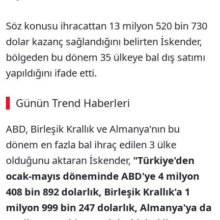
Söz konusu ihracattan 13 milyon 520 bin 730
dolar kazanç sağlandığını belirten İskender,
bölgeden bu dönem 35 ülkeye bal dış satımı
yapıldığını ifade etti.
Günün Trend Haberleri
00:02
/ 08:06
ABD, Birleşik Krallık ve Almanya'nın bu
Sesi Aç
dönem en fazla bal ihraç edilen 3 ülke
olduğunu aktaran İskender,
"Türkiye'den
ocak-mayıs döneminde ABD'ye 4 milyon
408 bin 892 dolarlık, Birleşik Krallık'a 1
milyon 999 bin 247 dolarlık, Almanya'ya da