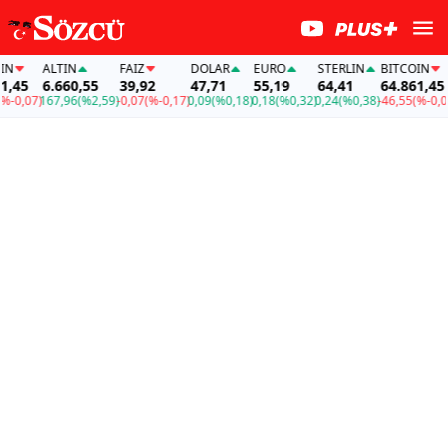
ALTIN
FAİZ
DOLAR
EURO
STERLIN
BITCOIN
45
6.660,55
39,92
47,71
55,19
64,41
64.861,45
0,07)
167,96
(%2,59)
-0,07
(%-0,17)
0,09
(%0,18)
0,18
(%0,32)
0,24
(%0,38)
-46,55
(%-0,07)
1