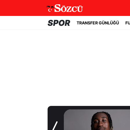
SPOR
TRANSFER GÜNLÜĞÜ
F
Transfer Günlüğü
Real Madrid yıldız
oyuncuyla 7 yıllık