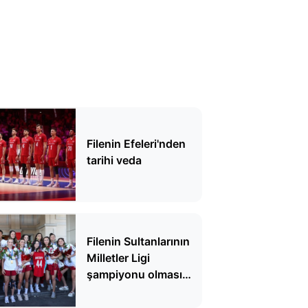
Filenin Efeleri'nden
tarihi veda
Filenin Sultanlarının
Milletler Ligi
şampiyonu olması
çarpıklığı bir kez daha
gözler önüne serdi!