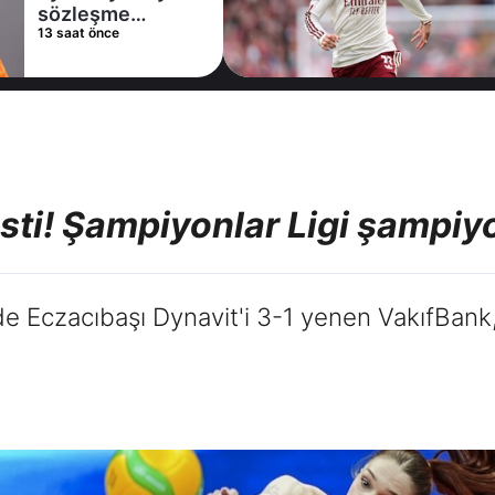
alternatifini
15 saat önce
Arsenal'de buldu
kesti! Şampiyonlar Ligi şampi
de Eczacıbaşı Dynavit'i 3-1 yenen VakıfBank