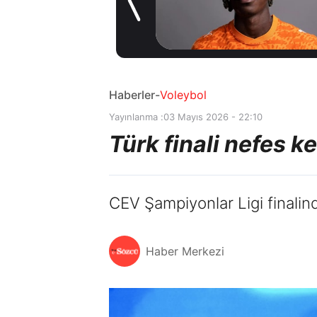
sözleşme
13 saat önce
imzaladı
Haberler
-
Voleybol
Yayınlanma :
03 Mayıs 2026 - 22:10
Türk finali nefes 
CEV Şampiyonlar Ligi finalin
Haber Merkezi