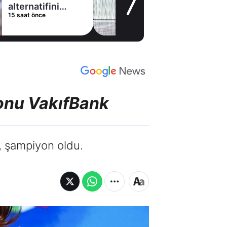
stoperle imzaladı
18 saat önce
yonu VakıfBank
, şampiyon oldu.