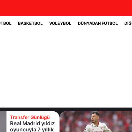
UTBOL
BASKETBOL
VOLEYBOL
DÜNYADAN FUTBOL
DİĞ
Transfer Günlüğü
Galatasaray
Leao'nun