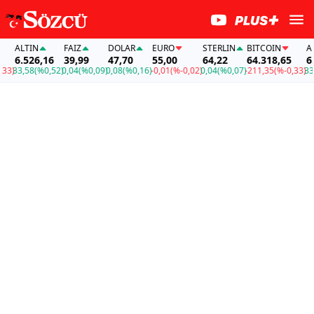
ALTIN
FAİZ
DOLAR
EURO
STERLIN
BITCOIN
ALT
6.526,16
39,99
47,70
55,00
64,22
64.318,65
6.5
)
33,58
(%0,52)
0,04
(%0,09)
0,08
(%0,16)
-0,01
(%-0,02)
0,04
(%0,07)
-211,35
(%-0,33)
33,5