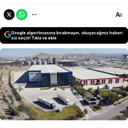
Google algoritmasına bırakmayın, okuyacağınız haberi
siz seçin! Tıkla ve ekle
Türkiye'nin önde gelen gıda devlerinden biri olan
Seğmen Kardeşler Gıda’da şirket sermayesinin
yüzde 74,85’ine karşılık gelen payların devri için
anlaşma imzalandı. Toplam satış bedeli 82,5
milyon dolar olarak açıklanırken devir işlemleri
Rekabet Kurumu onayı sonrası tamamlanacak.