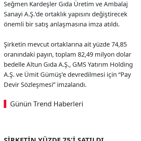
Seğmen Kardeşler Gıda Üretim ve Ambalaj
Sanayi A.Ş.’de ortaklık yapısını değiştirecek
önemli bir satış anlaşmasına imza atıldı.
Şirketin mevcut ortaklarına ait yüzde 74,85
oranındaki payın, toplam 82,49 milyon dolar
bedelle Altun Gıda A.Ş., GMS Yatırım Holding
A.Ş. ve Ümit Gümüş’e devredilmesi için “Pay
Devir Sözleşmesi” imzalandı.
Günün Trend Haberleri
00:02
/ 09:08
Sesi Aç
ŞİRKETİN YÜZDE 75'İ SATILDI