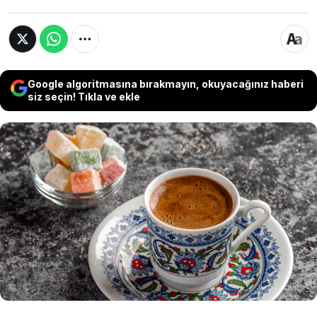
Google algoritmasına bırakmayın, okuyacağınız haberi
siz seçin! Tıkla ve ekle
Türk kahvesi kültürümüzün yüz yıllardır
vazgeçilmez bir parçasıdır. Yanında tatlı
atıştırmalıklar ile servis edilen Türk kahvesinin
tüketimine ise dikkat etmek gerekiyor.
uzmanlar Türk kahvesinin bu gıda ile birlikte
tüketilmemesi gerektiğinin altını çiziyor.