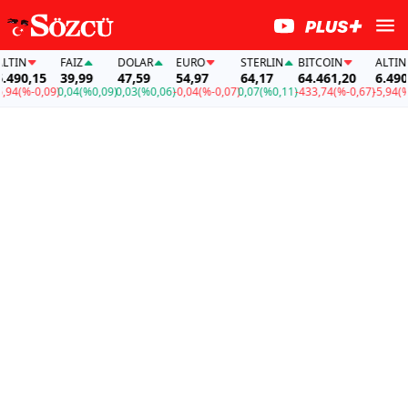
N
FAİZ
DOLAR
EURO
STERLIN
BITCOIN
ALTIN
0,15
39,99
47,59
54,97
64,17
64.461,20
6.490,15
(%-0,09)
0,04
(%0,09)
0,03
(%0,06)
-0,04
(%-0,07)
0,07
(%0,11)
-433,74
(%-0,67)
-5,94
(%-0,0