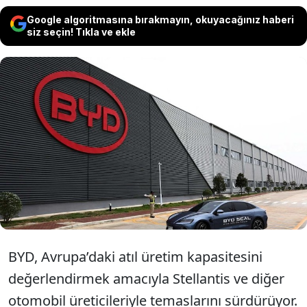
Google algoritmasına bırakmayın, okuyacağınız haberi
siz seçin! Tıkla ve ekle
Manisa'da fabrika kuracağı konuşulan
ancak henüz bir adım atmayan Çinli
otomobil devi BYD'nin Avrupa'daki yeni
adresi belli oldu.
BYD, Avrupa’daki atıl üretim kapasitesini
değerlendirmek amacıyla Stellantis ve diğer
otomobil üreticileriyle temaslarını sürdürüyor.