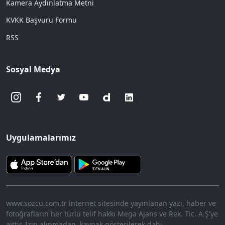
Kamera Aydınlatma Metni
KVKK Başvuru Formu
RSS
Sosyal Medya
Uygulamalarımız
www.sozcu.com.tr internet sitesinde yayınlanan yazı, haber ve
fotoğrafların her türlü telif hakkı Mega Ajans ve Rek. Tic. A.Ş'ye
aittir. İzin alınmadan, kaynak gösterilerek dahi