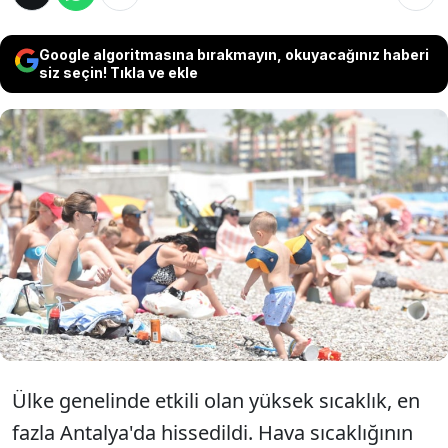
Google algoritmasına bırakmayın, okuyacağınız haberi
siz seçin! Tıkla ve ekle
Meteoroloji'nin dün 06.00 ile 18.00 saatleri
arasında gerçekleşen en yüksek sıcaklıklar
verisinde ilk 6 sırayı Antalya'daki ölçüm
istasyonları aldı. Kaş ilçesi, 46,2 derece ile
Türkiye'nin en sıcak yeri oldu.
Ülke genelinde etkili olan yüksek sıcaklık, en
fazla Antalya'da hissedildi. Hava sıcaklığının