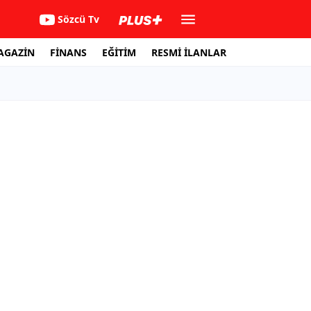
Sözcü Tv
AGAZİN
FİNANS
EĞİTİM
RESMİ İLANLAR