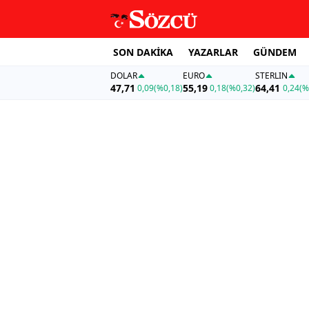
SON DAKİKA
YAZARLAR
GÜNDEM
DOLAR
EURO
STERLIN
47,71
55,19
64,41
0,09
(%0,18)
0,18
(%0,32)
0,24
(%