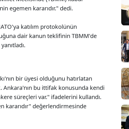
e'nin egemen kararıdır." dedi.
 NATO'ya katılım protokolünün
ğuna dair kanun teklifinin TBMM'de
 yanıtladı.
akı'nın bir üyesi olduğunu hatırlatan
k. Ankara'nın bu ittifak konusunda kendi
re süreçleri var." ifadelerini kullandı.
en kararıdır" değerlendirmesinde