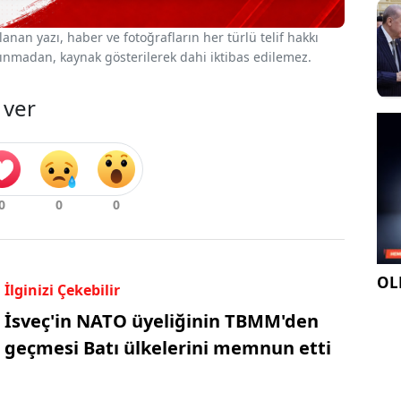
nan yazı, haber ve fotoğrafların her türlü telif hakkı
 alınmadan, kaynak gösterilerek dahi iktibas edilemez.
 ver
OLE
İlginizi Çekebilir
İsveç'in NATO üyeliğinin TBMM'den
geçmesi Batı ülkelerini memnun etti