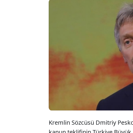
Kremlin Sözcüsü Dmitriy Peskov
kanun teklifinin Türkiye Büyük