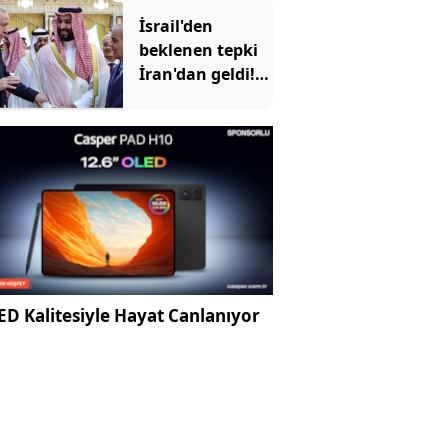
olacak?
İsrail'den
beklenen tepki
İran'dan geldi!
'Mekke
Anlaşması'
Tahran'ı kızdırdı
D Kalitesiyle Hayat Canlanıyor