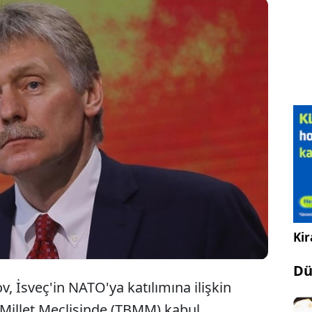
Kremlin sözcüsü Peskov, "Türkiye'nin, İsveç'in
NATO'ya katılımına onayı kendi egemen kararı"
açıklamasını yaptı.
Kir
Dü
, İsveç'in NATO'ya katılımına ilişkin
 Millet Meclisinde (TBMM) kabul