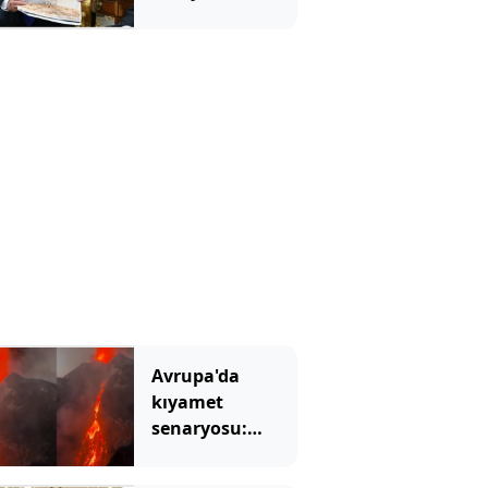
inşaatına 'dur'
dedi
Avrupa'da
kıyamet
senaryosu:
Binlerce yıllık
korku gerçek mi