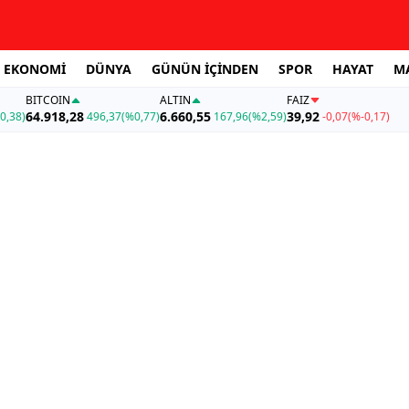
EKONOMİ
DÜNYA
GÜNÜN İÇİNDEN
SPOR
HAYAT
M
BITCOIN
ALTIN
FAİZ
64.918,28
6.660,55
39,92
0,38)
496,37
(%0,77)
167,96
(%2,59)
-0,07
(%-0,17)