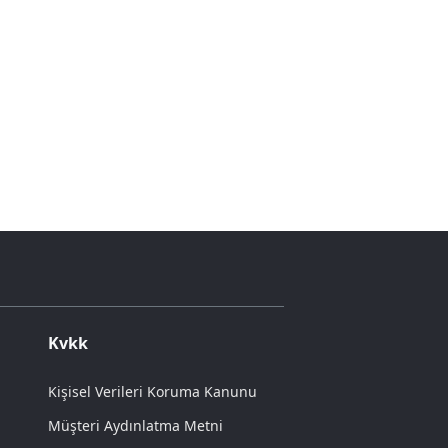
Kvkk
Kişisel Verileri Koruma Kanunu
Müşteri Aydınlatma Metni