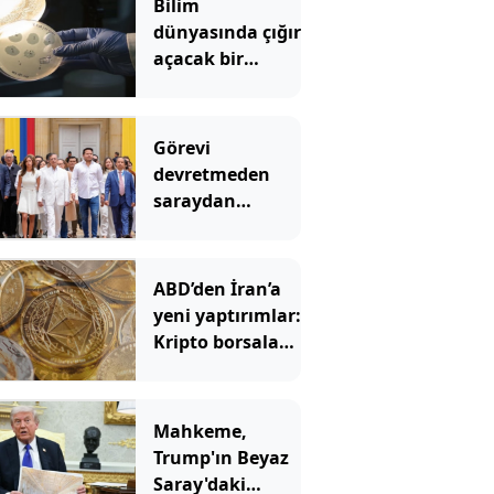
Bilim
dünyasında çığır
açacak bir
gelişme: Yapay
zeka virüs üretti
Görevi
devretmeden
saraydan
ayrıldı: Yeni
başkan ‘Sarayı
müzeye
ABD’den İran’a
çevireceğim’
yeni yaptırımlar:
demişti
Kripto borsaları
hedefte
Mahkeme,
Trump'ın Beyaz
Saray'daki