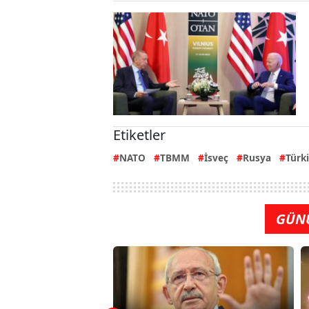
Etiketler
NATO
TBMM
İsveç
Rusya
Türk
GÜN