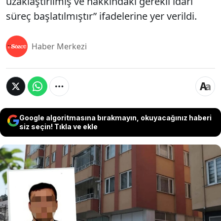
uzaklaştırılmış ve hakkındaki gerekli idari
süreç başlatılmıştır” ifadelerine yer verildi.
Haber Merkezi
Google algoritmasına bırakmayın, okuyacağınız haberi
siz seçin! Tıkla ve ekle
Erkek öğrenciyi cinsel saldırıya maruz bıraktığı
iddiasıyla tutuklanan Kastamonu Üniversitesi
İlahiyat Fakültesi araştırma görevlisi Ali D. hakkında
üniversiteden açıklama geldi. Yapılan açıklamada,
“Söz konusu olaya ilişkin adli makamlar tarafından
üniversitemize resmî bildirimin yapılmasını takiben