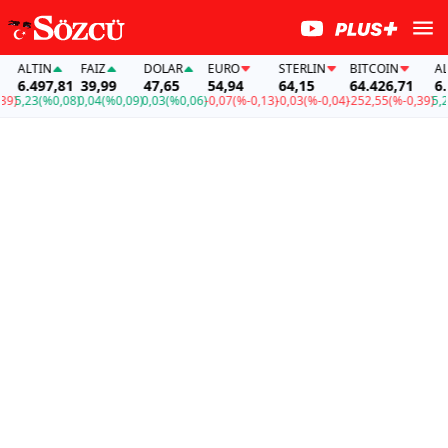
ALTIN
FAİZ
DOLAR
EURO
STERLIN
BITCOIN
ALTIN
6.497,81
39,99
47,65
54,94
64,15
64.426,71
6.49
,23
(%0,08)
0,04
(%0,09)
0,03
(%0,06)
-0,07
(%-0,13)
-0,03
(%-0,04)
-252,55
(%-0,39)
5,23
(%