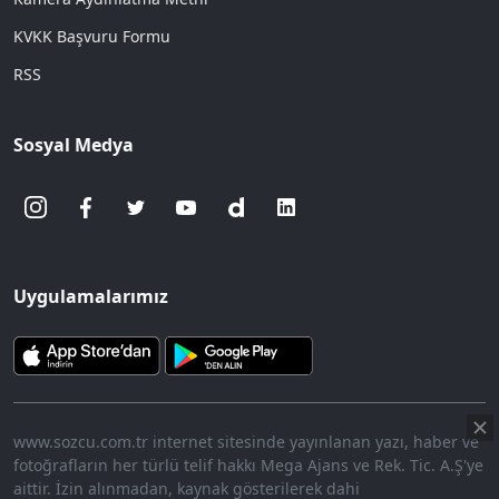
KVKK Başvuru Formu
RSS
Sosyal Medya
Uygulamalarımız
www.sozcu.com.tr internet sitesinde yayınlanan yazı, haber ve
fotoğrafların her türlü telif hakkı Mega Ajans ve Rek. Tic. A.Ş'ye
aittir. İzin alınmadan, kaynak gösterilerek dahi