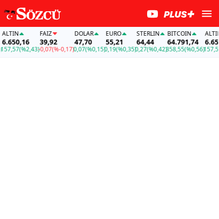
LTIN
FAİZ
DOLAR
EURO
STERLIN
BITCOIN
ALTIN
.650,16
39,92
47,70
55,21
64,44
64.791,74
6.650,
7,57
(%2,43)
-0,07
(%-0,17)
0,07
(%0,15)
0,19
(%0,35)
0,27
(%0,42)
358,55
(%0,56)
157,57
(