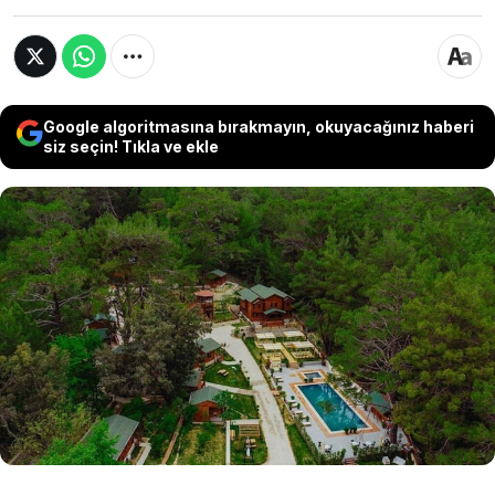
Google algoritmasına bırakmayın, okuyacağınız haberi
siz seçin! Tıkla ve ekle
Tasarruf Mevduatı Sigorta Fonu (TMSF),
Antalya’nın gözde turizm merkezlerinden
Olimpos’ta yer alan "Babylon Town Otel"i satışa
çıkardı. 116 milyon TL muhammen bedelle
ihaleye sunulan tesis, içindeki tüm ekipman ve
taşınmazlarıyla birlikte yeni sahibini arıyor.