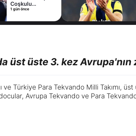
Coşkulu
1 gün önce
karşılama
a üst üste 3. kez Avrupa'nın 
ı ve Türkiye Para Tekvando Milli Takımı, üst
ndocular, Avrupa Tekvando ve Para Tekvando 