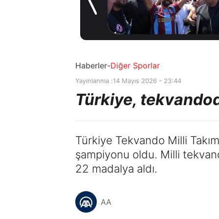
müjde! Ayrılmak
1 gün önce
istiyor
Haberler
-
Diğer Sporlar
Yayınlanma :
14 Mayıs 2026 - 23:44
Türkiye, tekvandod
Türkiye Tekvando Milli Takım
şampiyonu oldu. Milli tekva
22 madalya aldı.
AA