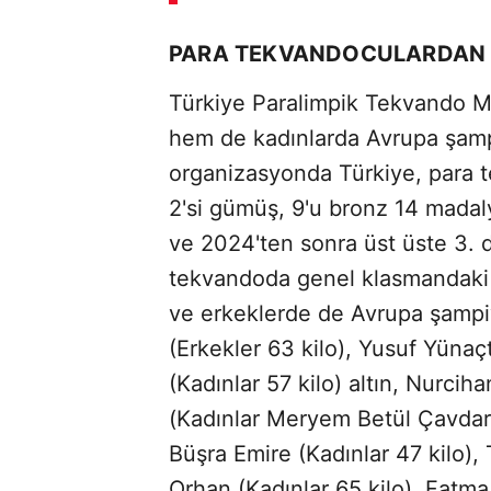
SÖZCÜ SON DAKİKA
PARA TEKVANDOCULARDAN 
Türkiye Paralimpik Tekvando Mi
hem de kadınlarda Avrupa şamp
organizasyonda Türkiye, para t
2'si gümüş, 9'u bronz 14 madal
ve 2024'ten sonra üst üste 3. d
tekvandoda genel klasmandaki 
ve erkeklerde de Avrupa şamp
(Erkekler 63 kilo), Yusuf Yünaç
(Kadınlar 57 kilo) altın, Nurciha
(Kadınlar Meryem Betül Çavdar
Büşra Emire (Kadınlar 47 kilo), 
Orhan (Kadınlar 65 kilo), Fatma 