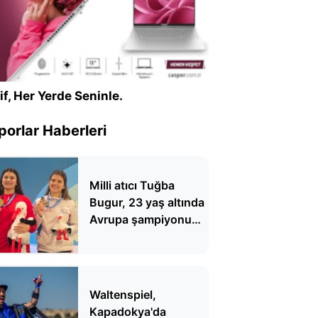
if, Her Yerde Seninle.
porlar Haberleri
Milli atıcı Tuğba
Bugur, 23 yaş altında
Avrupa şampiyonu
oldu
Waltenspiel,
Kapadokya'da