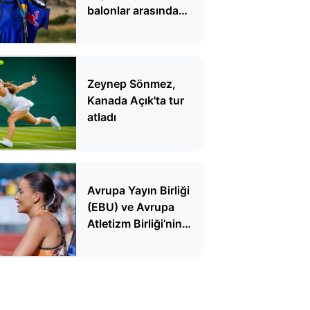
balonlar arasında
uçtu
Zeynep Sönmez,
Kanada Açık'ta tur
atladı
Avrupa Yayın Birliği
(EBU) ve Avrupa
Atletizm Birliği’nin
kılavuzu polemik
çıkardı! Atletizmde
dekolte krizi