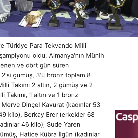
ve Türkiye Para Tekvando Milli
a şampiyonu oldu. Almanya'nın Münih
lenen ve dört gün süren
 2'si gümüş, 3'ü bronz toplam 8
illi Takımı 2 altın, 2 gümüş ve 2
i Takımı, 1 altın ve 1 bronz
. Merve Dinçel Kavurat (kadınlar 53
 49 kilo), Berkay Erer (erkekler 68
adınlar 46 kilo), Sude Yaren
gümüş, Hatice Kübra İlgün (kadınlar