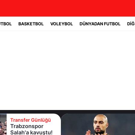
UTBOL
BASKETBOL
VOLEYBOL
DÜNYADAN FUTBOL
DİĞ
Transfer Günlüğü
Trabzonspor
Salah'a kavuştu!