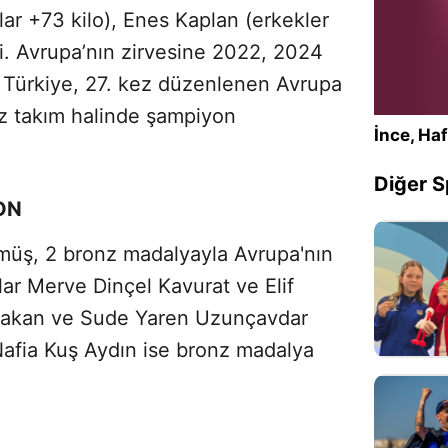
lar +73 kilo), Enes Kaplan (erkekler
ti. Avrupa’nın zirvesine 2022, 2024
 Türkiye, 27. kez düzenlenen Avrupa
ez takım halinde şampiyon
İnce, Haf
Diğer S
ON
gümüş, 2 bronz madalyayla Avrupa'nın
ular Merve Dinçel Kavurat ve Elif
bakan ve Sude Yaren Uzunçavdar
Nafia Kuş Aydın ise bronz madalya