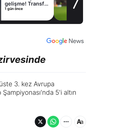
gelişme! Transfer
1 gün önce
iptal oldu
zirvesinde
 üste 3. kez Avrupa
Şampiyonası'nda 5'i altın