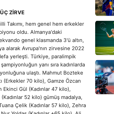
ÜÇ ZİRVE
lli Takımı, hem genel hem erkekler
iyonu oldu. Almanya'daki
ekvando genel klasmanda 3'ü altın,
ya alarak Avrupa'nın zirvesine 2022
efa yerleşti. Türkiye, paralimpik
şampiyonluğun yanı sıra kadınlarda
iyonluğuna ulaştı. Mahmut Bozteke
tı (Erkekler 70 kilo), Gamze Özcan
n Ekinci Gül (Kadınlar 47 kilo),
 (Kadınlar 52 kilo) gümüş madalya,
Tuana Çelik (Kadınlar 57 kilo), Zehra
Nur Yoldaş (Kadınlar +65 kilo), Ali