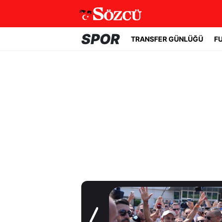
SPOR
TRANSFER GÜNLÜĞÜ
F
Transfer Günlüğü
Yıldız oyuncudan
Fenerbahçe'ye