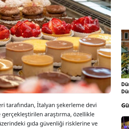
Sadece tüm dünyada değil Türkiye'de de çok fazla
sevilen tatlının salmonella bakterisine karşı
dirençsiz olduğu ortaya çıktı.
Dün
Dü
ri tarafından, İtalyan şekerleme devi
Gü
 gerçekleştirilen araştırma, özellikle
rindeki gıda güvenliği risklerine ve