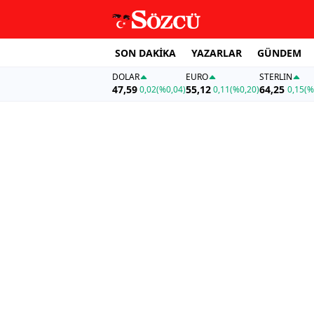
SON DAKİKA
YAZARLAR
GÜNDEM
DOLAR
EURO
STERLIN
47,59
55,12
64,25
0,02
(%0,04)
0,11
(%0,20)
0,15
(%