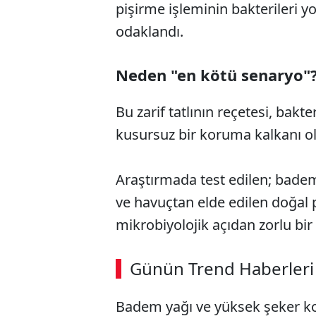
pişirme işleminin bakterileri 
odaklandı.
Neden "en kötü senaryo"
Bu zarif tatlının reçetesi, bakter
kusursuz bir koruma kalkanı ol
Araştırmada test edilen; badem 
ve havuçtan elde edilen doğal
mikrobiyolojik açıdan zorlu bir
ABERİ OKU
➜
Günün Trend Haberleri
Badem yağı ve yüksek şeker k
SÖZCÜ SON DAKİKA