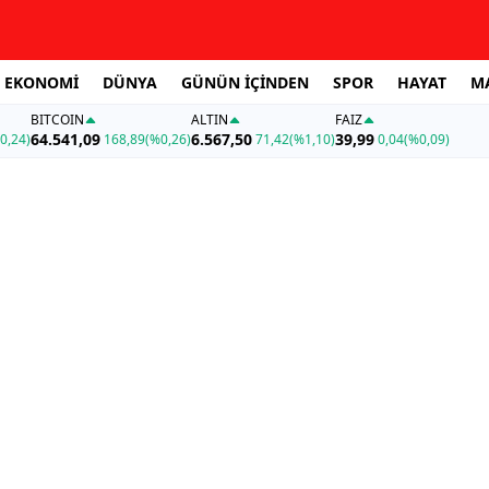
EKONOMİ
DÜNYA
GÜNÜN İÇİNDEN
SPOR
HAYAT
M
BITCOIN
ALTIN
FAİZ
64.541,09
6.567,50
39,99
0,24)
168,89
(%0,26)
71,42
(%1,10)
0,04
(%0,09)