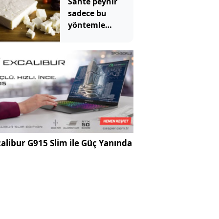
Sahte peynir
sadece bu
yöntemle
anlaşılıyormuş
alibur G915 Slim ile Güç Yanında