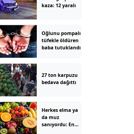
kaza: 12 yaralı
Oğlunu pompalı
tüfekle öldüren
baba tutuklandı
27 ton karpuzu
bedava dağıttı
Herkes elma ya
da muz
sanıyordu: En
çok tok tutan