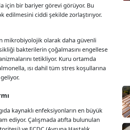
için bir bariyer görevi görüyor. Bu
ok edilmesini ciddi şekilde zorlaştırıyor.
n mikrobiyolojik olarak daha güvenli
ikliği bakterilerin çoğalmasını engellese
nizmalarını tetikliyor. Kuru ortamda
onella, ısı dahil tüm stres koşullarına
geliyor.
rmı
gıda kaynaklı enfeksiyonların en büyük
am ediyor. Çalışmada atıfta bulunulan
oritesi) ve ECDC (Avrupa Hastalık