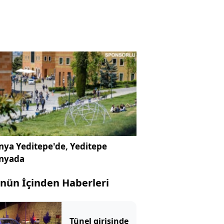
ya Yeditepe'de, Yeditepe
nyada
nün İçinden Haberleri
Tünel girişinde