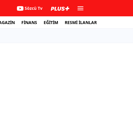
Sözcü Tv
AGAZİN
FİNANS
EĞİTİM
RESMİ İLANLAR