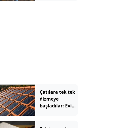
meyve bakın
hangisi çıktı
Çatılara tek tek
dizmeye
başladılar: Evin
elektriğini artık
kiremitler
üretecek