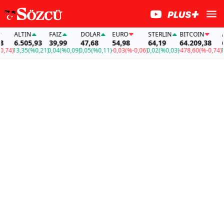
ALTIN
FAİZ
DOLAR
EURO
STERLIN
BITCOIN
ALT
6.505,93
39,99
47,68
54,98
64,19
64.209,38
6.5
4)
13,35
(%0,21)
0,04
(%0,09)
0,05
(%0,11)
-0,03
(%-0,06)
0,02
(%0,03)
-478,60
(%-0,74)
13,3