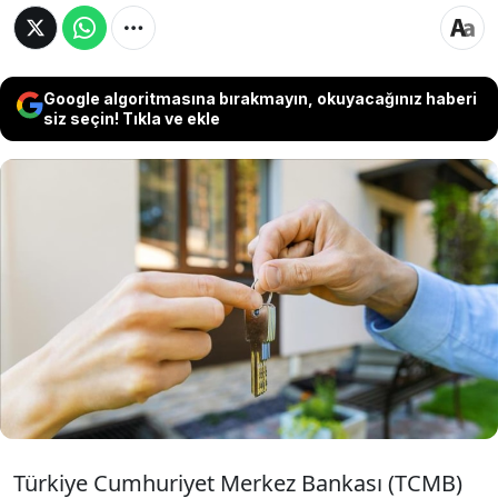
Google algoritmasına bırakmayın, okuyacağınız haberi
siz seçin! Tıkla ve ekle
Türklerin yurt dışından gayrimenkul alımı
için ödediği tutar ABD-İsrail ile İran
arasındaki savaşın etkisiyle martta geçen
yılın aynı dönemine göre yüzde 18 düşüşle
187 milyon dolara geriledi.
Türkiye Cumhuriyet Merkez Bankası (TCMB)