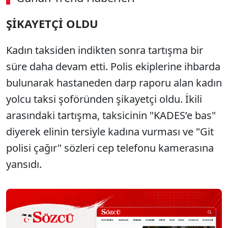
ŞİKAYETÇİ OLDU
SÖZCÜ SON DAKİKA
Kadın taksiden indikten sonra tartışma bir
süre daha devam etti. Polis ekiplerine ihbarda
bulunarak hastaneden darp raporu alan kadın
yolcu taksi şoföründen şikayetçi oldu. İkili
arasındaki tartışma, taksicinin "KADES’e bas"
diyerek elinin tersiyle kadına vurması ve "Git
polisi çağır" sözleri cep telefonu kamerasına
yansıdı.