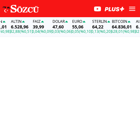
ALTIN
FAİZ
DOLAR
EURO
STERLIN
BITCOIN
ALT
01
6.528,96
39,99
47,60
55,06
64,22
64.836,01
6.5
,98)
32,88
(%0,51)
0,04
(%0,09)
0,03
(%0,06)
0,05
(%0,10)
0,13
(%0,20)
628,01
(%0,98)
32,8