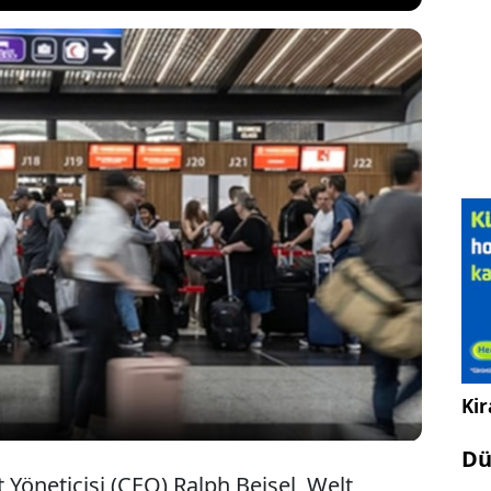
 sıkıntısıyla patlak veren enerji krizi, hava ulaşımını
ın eşiğine getirdi. Alman Havalimanları Birliği
ı tedarikinde yaşanan darboğaz nedeniyle bilet
la yükseleceği ve binlerce uçuşun iptal edileceği
ndu.
Kir
Dü
 Yöneticisi (CEO) Ralph Beisel, Welt