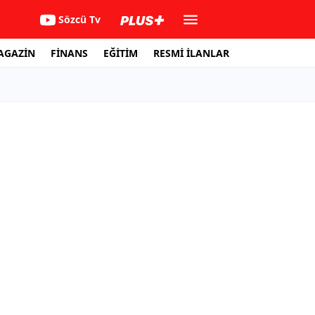
Sözcü Tv
AGAZİN
FİNANS
EĞİTİM
RESMİ İLANLAR