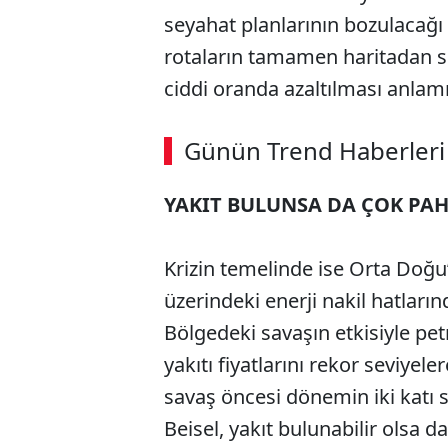
seyahat planlarının bozulacağı
rotaların tamamen haritadan si
ciddi oranda azaltılması anlamı
ABERİ OKU
➜
Günün Trend Haberleri
00:02
/ 09:15
YAKIT BULUNSA DA ÇOK PAH
Krizin temelinde ise Orta Doğ
üzerindeki enerji nakil hatlar
Bölgedeki savaşın etkisiyle pet
yakıtı fiyatlarını rekor seviyele
savaş öncesi dönemin iki katı 
Beisel, yakıt bulunabilir olsa d