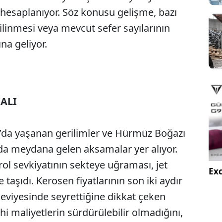
 hesaplanıyor. Söz konusu gelişme, bazı
linmesi veya mevcut sefer sayılarının
na geliyor.
ALI
Sesi Aç
u’da yaşanan gerilimler ve Hürmüz Boğazı
ında meydana gelen aksamalar yer alıyor.
rol sevkiyatının sekteye uğraması, jet
Exc
re taşıdı. Kerosen fiyatlarının son iki aydır
seviyesinde seyrettiğine dikkat çeken
ahi maliyetlerin sürdürülebilir olmadığını,