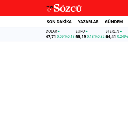
SON DAKİKA
YAZARLAR
GÜNDEM
DOLAR
EURO
STERLIN
47,71
55,19
64,41
0,09
(%0,18)
0,18
(%0,32)
0,24
(%