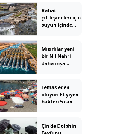
Rahat
çiftleşmeleri için
suyun içinde
özel yol yaptılar
Mısırlılar yeni
bir Nil Nehri
daha inşa
ediyor: Suyu ters
yöne itecekler
Temas eden
ölüyor: Et yiyen
bakteri 5 can
aldı
Çin'de Dolphin
Tayfunu