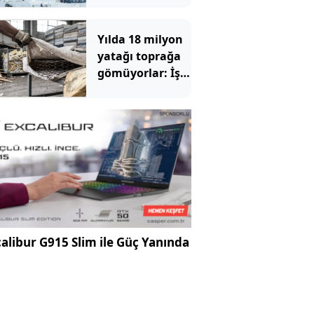
Grönland'a
çıkarma yaptı
Yılda 18 milyon
yatağı toprağa
gömüyorlar: İşte
nedeni
alibur G915 Slim ile Güç Yanında