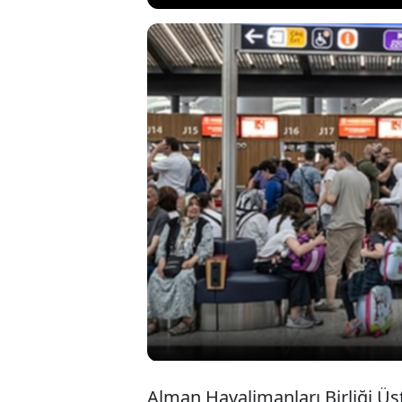
Savaş ve tedarik
ciddi bir çıkmaz
(ADV), jet yakıt
fiyatlarının hız
uyarısında bulu
Alman Havalimanları Birliği Üst