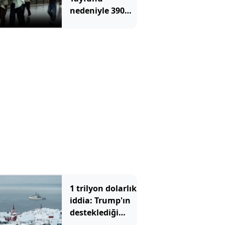
nedeniyle 390
bin kişi tahliye
edildi
1 trilyon dolarlık
iddia: Trump'ın
desteklediği
şirket