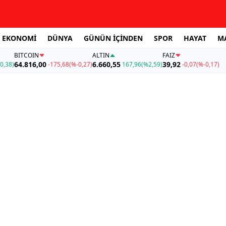
EKONOMİ
DÜNYA
GÜNÜN İÇİNDEN
SPOR
HAYAT
M
BITCOIN
ALTIN
FAİZ
64.816,00
6.660,55
39,92
0,38)
-175,68
(%-0,27)
167,96
(%2,59)
-0,07
(%-0,17)