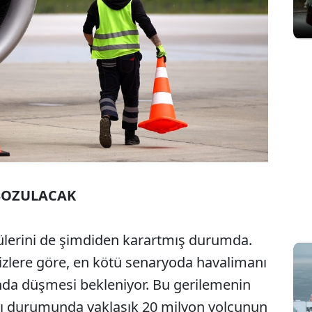
 BOZULACAK
örülerini de şimdiden karartmış durumda.
izlere göre, en kötü senaryoda havalimanı
ında düşmesi bekleniyor. Bu gerilemenin
ı durumunda yaklaşık 20 milyon yolcunun