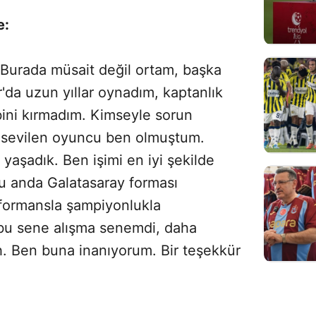
e:
 Burada müsait değil ortam, başka
da uzun yıllar oynadım, kaptanlık
bini kırmadım. Kimseyle sorun
sevilen oyuncu ben olmuştum.
yaşadık. Ben işimi en iyi şekilde
u anda Galatasaray forması
erformansla şampiyonlukla
 bu sene alışma senemdi, daha
h. Ben buna inanıyorum. Bir teşekkür