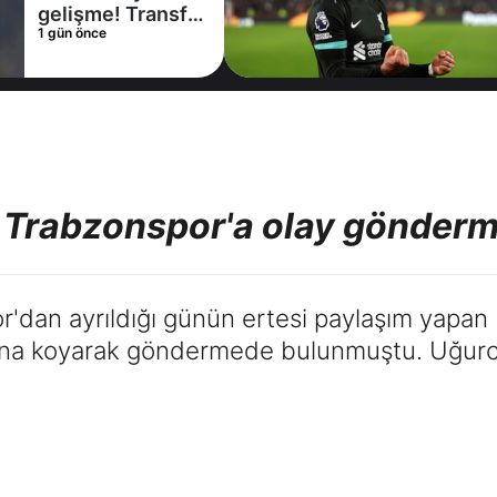
gelişme! Transfer
1 gün önce
iptal oldu
 Trabzonspor'a olay gönder
'dan ayrıldığı günün ertesi paylaşım yapan b
nına koyarak göndermede bulunmuştu. Uğurc