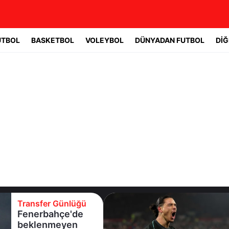
UTBOL
BASKETBOL
VOLEYBOL
DÜNYADAN FUTBOL
DİĞ
Transfer Günlüğü
Fenerbahçe'de
beklenmeyen