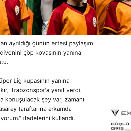
an ayrıldığı günün ertesi paylaşım
ldivenini çöp kovasının yanına
tu.
üper Lig kupasının yanına
ır, Trabzonspor'a yanıt verdi.
la konuşulacak şey var, zamanı
asaray taraftarına arkamda
yorum." ifadelerini kullandı.