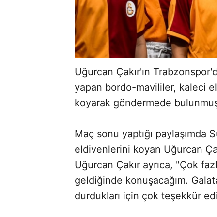
Uğurcan Çakır'ın Trabzonspor'd
yapan bordo-mavililer, kaleci e
koyarak göndermede bulunmuş
Maç sonu yaptığı paylaşımda S
eldivenlerini koyan Uğurcan Çak
Uğurcan Çakır ayrıca, "Çok faz
geldiğinde konuşacağım. Galat
ABERİ OKU
➜
durdukları için çok teşekkür edi