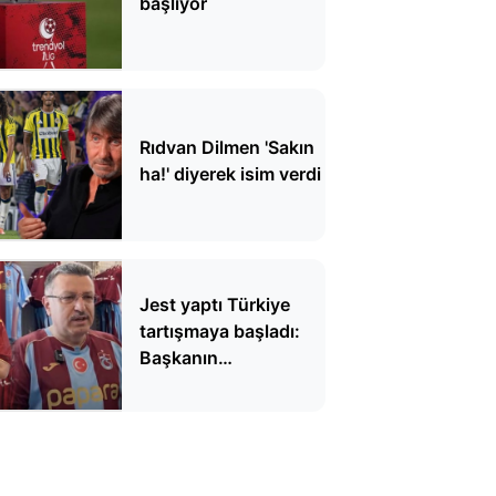
başlıyor
Rıdvan Dilmen 'Sakın
ha!' diyerek isim verdi
Jest yaptı Türkiye
tartışmaya başladı:
Başkanın
cömertliğinin parası
kimden çıkacak?