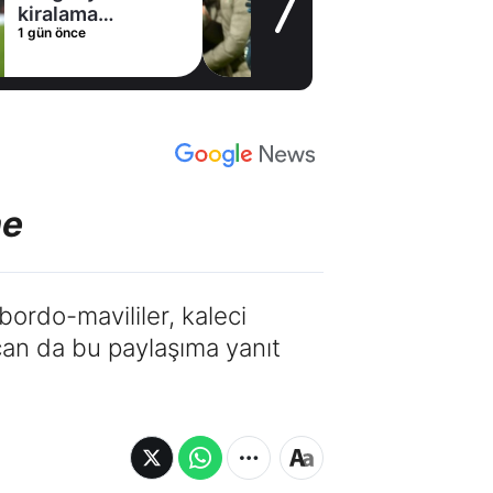
kiralama
1 gün önce
konusunda Al
Hilal ile anlaştı!
Adım adım Nunez
me
ordo-mavililer, kaleci
an da bu paylaşıma yanıt