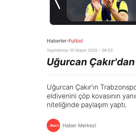
Coşkulu
1 gün önce
karşılama
Haberler
-
Futbol
Yayınlanma :
10 Mayıs 2026 - 08:53
Uğurcan Çakır'dan
Uğurcan Çakır'ın Trabzonspor
eldivenini çöp kovasının ya
niteliğinde paylaşım yaptı.
Haber Merkezi