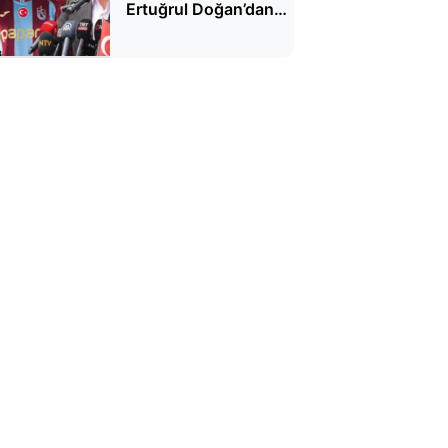
Ertuğrul Doğan’dan
Serdal Adalı’ya çarpıcı
yanıt