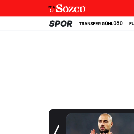
SPOR
TRANSFER GÜNLÜĞÜ
F
Transfer Günlüğü
Trabzonspor
Salah'a kavuştu!