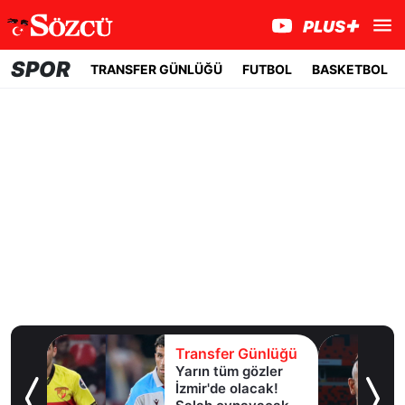
SPOR
TRANSFER GÜNLÜĞÜ
FUTBOL
BASKETBOL
lüğü
Transfer Günlüğü
Yarın tüm gözler
esi!
İzmir'de olacak!