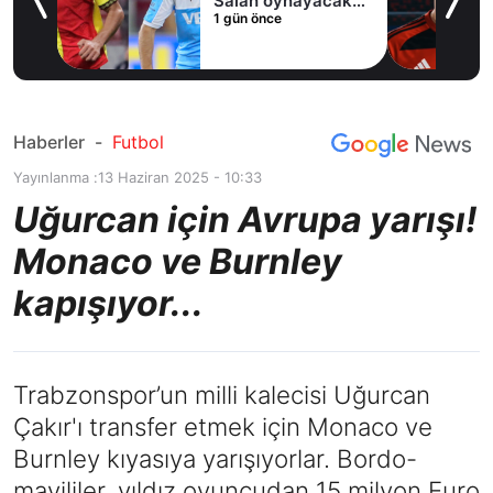
Salah oynayacak
1 gün önce
an
mı?
Haberler
-
Futbol
Yayınlanma :
13 Haziran 2025 - 10:33
Uğurcan için Avrupa yarışı!
Monaco ve Burnley
kapışıyor...
Trabzonspor’un milli kalecisi Uğurcan
Çakır'ı transfer etmek için Monaco ve
Burnley kıyasıya yarışıyorlar. Bordo-
mavililer, yıldız oyuncudan 15 milyon Euro